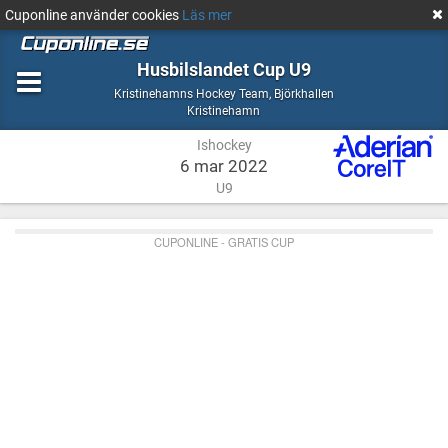
Cuponline använder cookies
Läs mer
Husbilslandet Cup U9
Ishockey
Kristinehamns Hockey Team
,
Björkhallen
Björkhallen
Kristinehamn
Kristinehamn
Ishockey
6 mar 2022
U9
CUPONLINE - GRATIS CUP