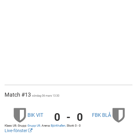
Match #13
söndag 06 mars 13:30
0
-
0
BIK VIT
FBK BLÅ
BIK
Björkhallen
Karlskoga
Björkhallen
Klass: U9, Grupp:
Grupp U9,
Arena:
Björkhallen,
Skott: 0 - 0
Vit
Live-fönster
vs
http://cuponline.se/gameView.aspx?