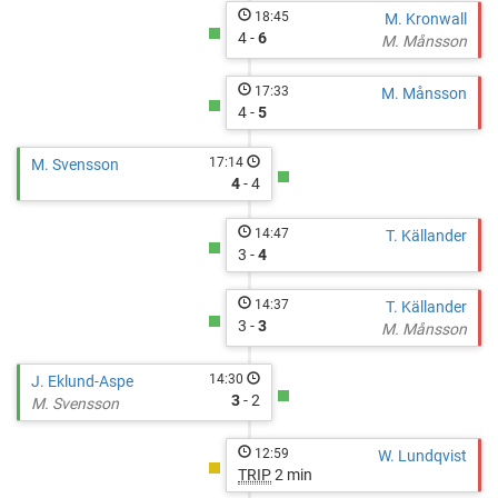
18:45
M. Kronwall
4 -
6
M. Månsson
17:33
M. Månsson
4 -
5
17:14
M. Svensson
4
- 4
14:47
T. Källander
3 -
4
14:37
T. Källander
3 -
3
M. Månsson
14:30
J. Eklund-Aspe
3
- 2
M. Svensson
12:59
W. Lundqvist
TRIP
2 min