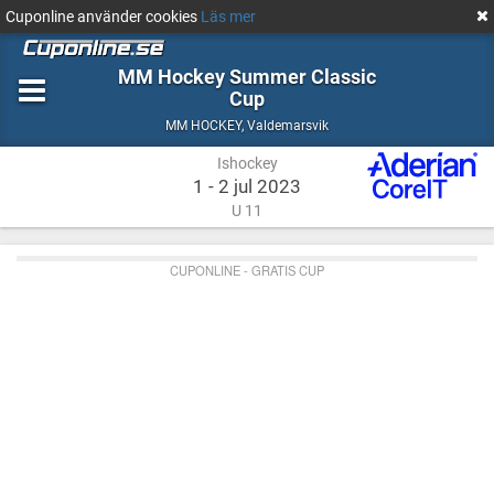
Cuponline använder cookies
Läs mer
MM Hockey Summer Classic
Cup
Ishockey
Valdemarsvik
MM HOCKEY
,
Valdemarsvik
Ishockey
1 - 2 jul 2023
U 11
CUPONLINE - GRATIS CUP