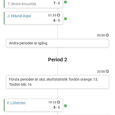
7
- 6
T. Ström Knuuttila
01:35
J. Eklund-Aspe
6
- 6
00:00
Andra perioden är igång.
Period 2
20:00
Första perioden är slut, skottstatistik Tordön orange: 13,
Tordön blå: 16
19:10
F. Löfström
5
- 6