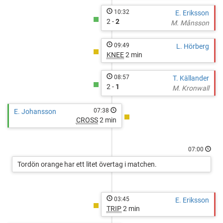
10:32
E. Eriksson
2 -
2
M. Månsson
09:49
L. Hörberg
KNEE
2 min
08:57
T. Källander
2 -
1
M. Kronwall
07:38
E. Johansson
CROSS
2 min
07:00
Tordön orange har ett litet övertag i matchen.
03:45
E. Eriksson
TRIP
2 min