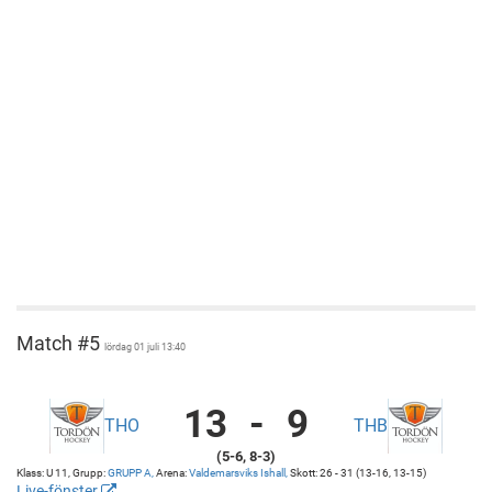
Match #5
lördag 01 juli 13:40
13
-
9
THO
THB
TORDÖN
Valdemarsviks
(5-6, 8-3)
HOCKEY
Ishall
Klass: U 11, Grupp:
GRUPP A,
Arena:
Valdemarsviks Ishall,
Skott: 26 - 31 (13-16, 13-15)
ORANGE
Valdemarsviks
Live-fönster