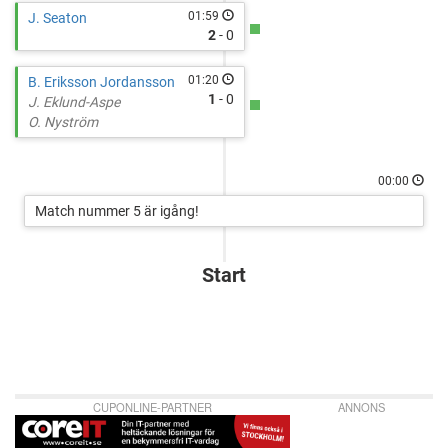
01:59
J. Seaton
2
- 0
01:20
B. Eriksson Jordansson
1
- 0
J. Eklund-Aspe
O. Nyström
00:00
Match nummer 5 är igång!
Start
CUPONLINE-PARTNER
ANNONS