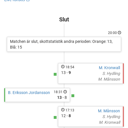
vs
Ishall
http://cuponline.se/gameView.aspx?
TORDÖN
cupid=37351&gameid=330267
HOCKEY
Slut
BLUE
20:00
Matchen är slut, skottstatistik andra perioden: Orange: 13,
Blå: 15
18:54
M. Kronwall
13 -
9
S. Hydling
M. Månsson
18:31
B. Eriksson Jordansson
13
- 8
17:13
M. Månsson
12 -
8
S. Hydling
M. Kronwall