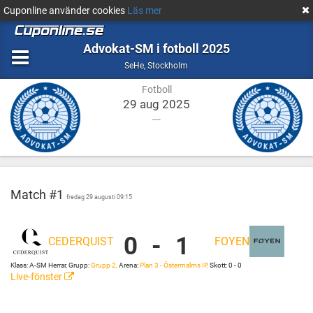
Cuponline använder cookies
Läs mer
Advokat-SM i fotboll 2025
Fotboll
Stockholm
SeHe
,
Stockholm
Fotboll
29 aug 2025
---
Match #1
fredag 29 augusti 09:15
0
-
1
CEDERQUIST
FOYEN
Cederquist
Plan
vs
3
Klass: A-SM Herrar, Grupp:
Grupp 2,
Arena:
Plan 3 - Östermalms IP,
Skott: 0 - 0
Foyen
-
Live-fönster
Östermalms
IP