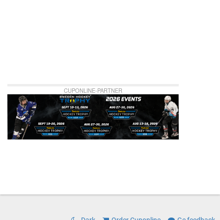
Plan
3
-
Östermalms
IP
CUPONLINE-PARTNER