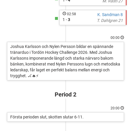
1 -
4
M. Rasti 27
02:58
K. Sandman 8
1 -
3
T. Dahlgren 21
00:00
Joshua Karlsson och Nylen Persson bildar en spännande
tränarduo i Tordön Hockey Challenge 2026. Med Joshua
Karlssons imponerande längd och starka närvaro bakom
bänken, kombinerat med Nylen Perssons lugn och metodiska
ledarskap, får laget en perfekt balans mellan energi och
trygghet. 🏒🔥⚡
Period 2
20:00
Första perioden slut, skotten slutar 6-11.