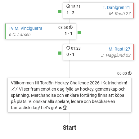
15:21
T. Dahlgren 21
1 -
2
M. Rasti 27
03:58
19 M. Vinciguerra
1
- 1
6 C. Larsén
01:23
M. Rasti 27
0 -
1
J. Hägglund 23
00:00
Välkommen till Tordön Hockey Challenge 2026 i Katrineholm!
🏒⚡ Vi ser fram emot en dag fylld av hockey, gemenskap och
spänning. Merchandise och enklare förtäring finns att köpa
på plats. Vi önskar alla spelare, ledare och besökare en
fantastisk dag! Let’s go! 🔥🏆
Start