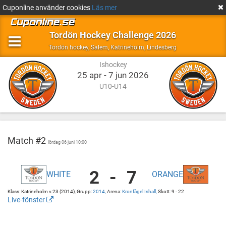
Cuponline använder cookies
Läs mer
Tordön Hockey Challenge 2026
Ishockey
Salem,
Tordön hockey
,
Salem, Katrineholm, Lindesberg
Katrineholm,
Ishockey
Lindesberg
25 apr - 7 jun 2026
U10-U14
Match #2
lördag 06 juni 10:00
2
-
7
WHITE
ORANGE
Tordön
Kronfågel
Hockey
Ishall
Klass: Katrineholm v.23 (2014), Grupp:
2014,
Arena:
Kronfågel Ishall,
Skott: 9 - 22
-
Kronfågel
Live-fönster
White
Ishall
http://cuponline.se/gameView.aspx?
vs
cupid=39586&gameid=367425