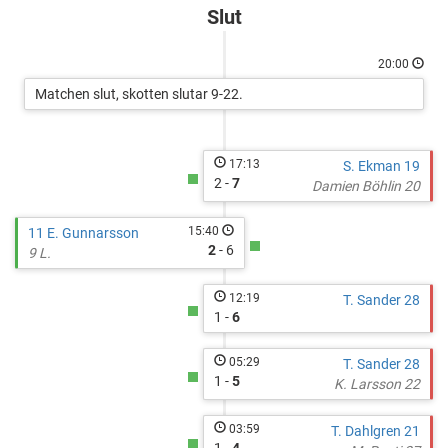
Tordön
Slut
Hockey
-
20:00
Orange
Matchen slut, skotten slutar 9-22.
17:13
S. Ekman 19
2 -
7
Damien Böhlin 20
15:40
11 E. Gunnarsson
2
- 6
9 L.
12:19
T. Sander 28
1 -
6
05:29
T. Sander 28
1 -
5
K. Larsson 22
03:59
T. Dahlgren 21