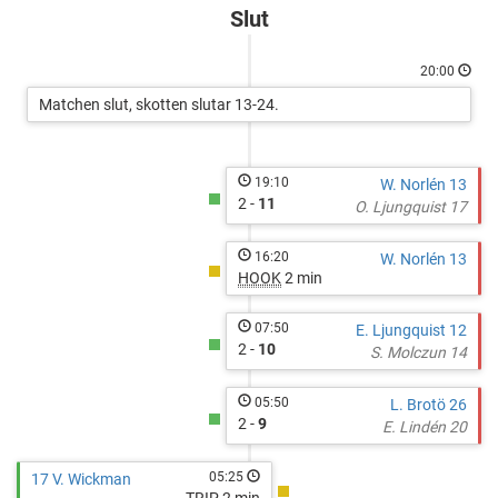
Tordön
Slut
Hockey
-
20:00
Green
Matchen slut, skotten slutar 13-24.
19:10
W. Norlén 13
2 -
11
O. Ljungquist 17
16:20
W. Norlén 13
HOOK
2 min
07:50
E. Ljungquist 12
2 -
10
S. Molczun 14
05:50
L. Brotö 26
2 -
9
E. Lindén 20
05:25
17 V. Wickman