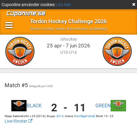
Cuponline använder cookies
Läs mer
Tordön Hockey Challenge 2026
Ishockey
Salem,
Tordön hockey
,
Salem, Katrineholm, Lindesberg
Katrineholm,
Ishockey
Lindesberg
25 apr - 7 jun 2026
U10-U14
Match #5
lördag 06 juni 13:00
2
-
11
BLACK
GREEN
Tordön
Kronfågel
Hockey
Ishall
Klass: Katrineholm v.23 (2014), Grupp:
2014,
Arena:
Kronfågel Ishall,
Skott: 13 - 23
-
Kronfågel
Live-fönster
Black
Ishall
http://cuponline.se/gameView.aspx?
vs
cupid=39586&gameid=367428