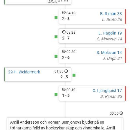
TRIP
2 min
04:10
B. Riman 33
2 -
8
L. Brotö 26
03:28
L. Hagelin 19
2 -
7
S. Molczun 14
02:30
S. Molczun 14
2 -
6
J. Ungh 21
01:30
29 H. Weidermark
2
- 5
00:10
O. Ljungquist 17
1 -
5
B. Riman 33
00:00
Amill Andersson och Roman Semjonovs bjuder på en
tränarkamp fylld av hockeykunskap och vinnarskalle. Amill