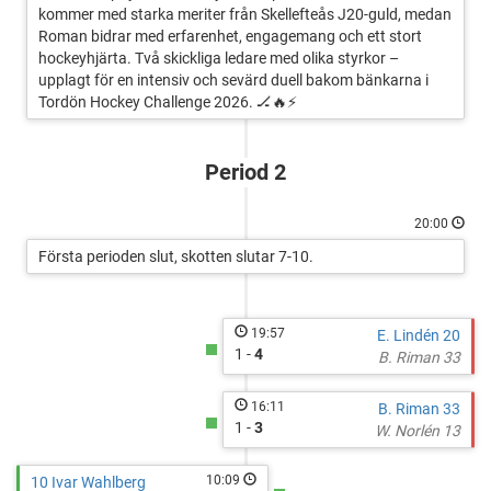
kommer med starka meriter från Skellefteås J20-guld, medan
Roman bidrar med erfarenhet, engagemang och ett stort
hockeyhjärta. Två skickliga ledare med olika styrkor –
upplagt för en intensiv och sevärd duell bakom bänkarna i
Tordön Hockey Challenge 2026. 🏒🔥⚡
Period 2
20:00
Första perioden slut, skotten slutar 7-10.
19:57
E. Lindén 20
1 -
4
B. Riman 33
16:11
B. Riman 33
1 -
3
W. Norlén 13
10:09
10 Ivar Wahlberg