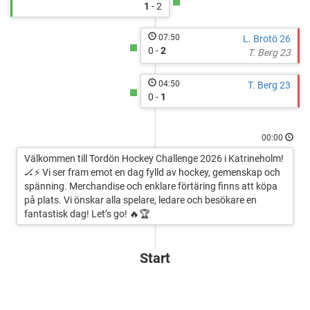
1
- 2
07:50
L. Brotö 26
0 -
2
T. Berg 23
04:50
T. Berg 23
0 -
1
00:00
Välkommen till Tordön Hockey Challenge 2026 i Katrineholm!
🏒⚡ Vi ser fram emot en dag fylld av hockey, gemenskap och
spänning. Merchandise och enklare förtäring finns att köpa
på plats. Vi önskar alla spelare, ledare och besökare en
fantastisk dag! Let’s go! 🔥🏆
Start