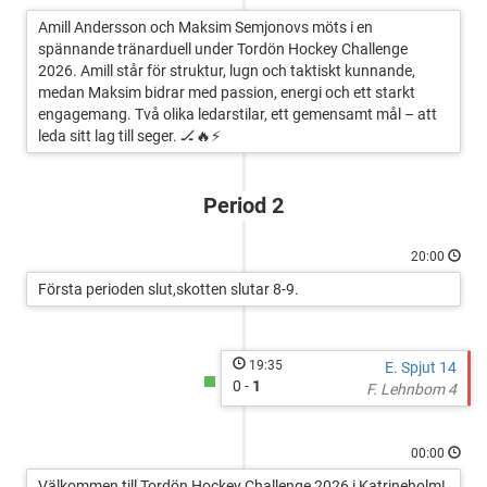
Amill Andersson och Maksim Semjonovs möts i en
spännande tränarduell under Tordön Hockey Challenge
2026. Amill står för struktur, lugn och taktiskt kunnande,
medan Maksim bidrar med passion, energi och ett starkt
engagemang. Två olika ledarstilar, ett gemensamt mål – att
leda sitt lag till seger. 🏒🔥⚡
Period 2
20:00
Första perioden slut,skotten slutar 8-9.
19:35
E. Spjut 14
0 -
1
F. Lehnbom 4
00:00
Välkommen till Tordön Hockey Challenge 2026 i Katrineholm!