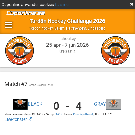
Cuponline använder cookies
Läs mer
Tordön Hockey Challenge 2026
Ishockey
Salem,
Tordön hockey
,
Salem, Katrineholm, Lindesberg
Katrineholm,
Ishockey
Lindesberg
25 apr - 7 jun 2026
U10-U14
Match #7
lördag 25 april 15:00
0
-
4
BLACK
GRAY
Tordön
Kronfågel
Hockey
Ishall
Klass: Katrineholm v.23 (2014), Grupp:
2014,
Arena:
Kronfågel Ishall,
Skott: 15 - 17
-
Kronfågel
Live-fönster
Black
Ishall
http://cuponline.se/gameView.aspx?
vs
cupid=39586&gameid=367430