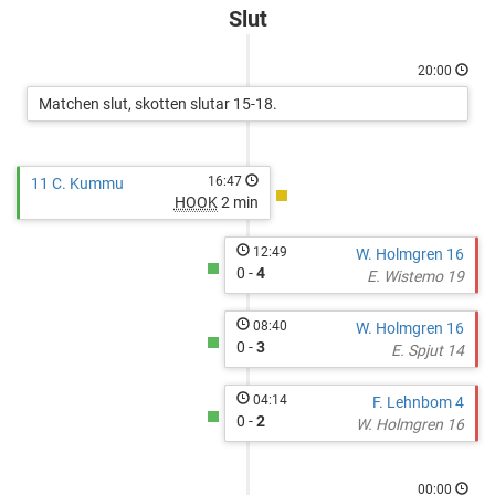
Tordön
Slut
Hockey
-
20:00
Gray
Matchen slut, skotten slutar 15-18.
16:47
11 C. Kummu
HOOK
2 min
12:49
W. Holmgren 16
0 -
4
E. Wistemo 19
08:40
W. Holmgren 16
0 -
3
E. Spjut 14
04:14
F. Lehnbom 4
0 -
2
W. Holmgren 16
00:00