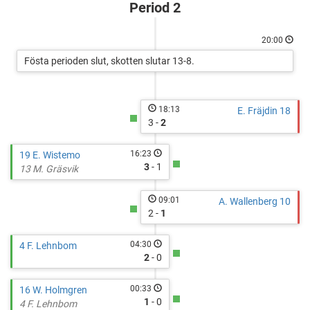
Period 2
20:00
Fösta perioden slut, skotten slutar 13-8.
18:13
E. Fräjdin 18
3 -
2
16:23
19 E. Wistemo
3
- 1
13 M. Gräsvik
09:01
A. Wallenberg 10
2 -
1
04:30
4 F. Lehnbom
2
- 0
00:33
16 W. Holmgren
1
- 0
4 F. Lehnbom