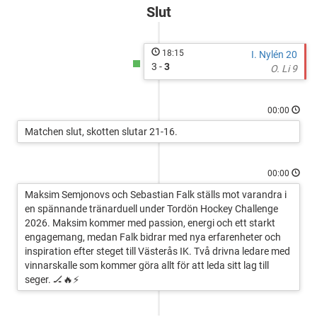
Tordön
Slut
Hockey
-
Blue
18:15
I. Nylén 20
3 -
3
O. Li 9
00:00
Matchen slut, skotten slutar 21-16.
00:00
Maksim Semjonovs och Sebastian Falk ställs mot varandra i
en spännande tränarduell under Tordön Hockey Challenge
2026. Maksim kommer med passion, energi och ett starkt
engagemang, medan Falk bidrar med nya erfarenheter och
inspiration efter steget till Västerås IK. Två drivna ledare med
vinnarskalle som kommer göra allt för att leda sitt lag till
seger. 🏒🔥⚡