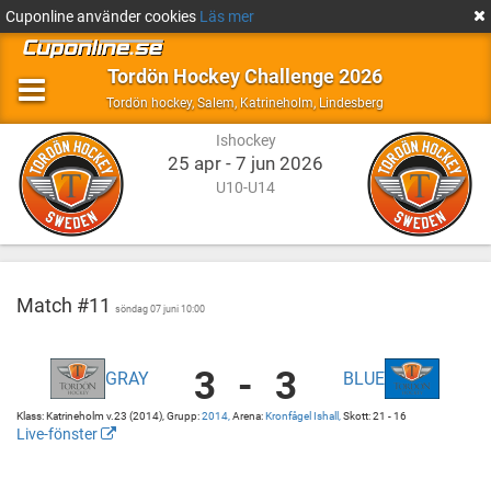
Cuponline använder cookies
Läs mer
Tordön Hockey Challenge 2026
Ishockey
Salem,
Tordön hockey
,
Salem, Katrineholm, Lindesberg
Katrineholm,
Ishockey
Lindesberg
25 apr - 7 jun 2026
U10-U14
Match #11
söndag 07 juni 10:00
3
-
3
GRAY
BLUE
Tordön
Kronfågel
Hockey
Ishall
Klass: Katrineholm v.23 (2014), Grupp:
2014,
Arena:
Kronfågel Ishall,
Skott: 21 - 16
-
Kronfågel
Live-fönster
Gray
Ishall
http://cuponline.se/gameView.aspx?
vs
cupid=39586&gameid=367434