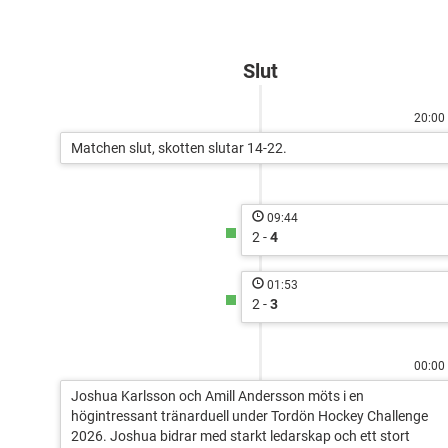
px?
Slut
20:00
Matchen slut, skotten slutar 14-22.
09:44
2 -
4
01:53
2 -
3
00:00
Joshua Karlsson och Amill Andersson möts i en
högintressant tränarduell under Tordön Hockey Challenge
2026. Joshua bidrar med starkt ledarskap och ett stort