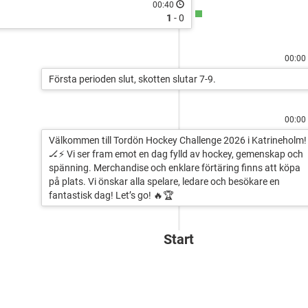
00:40
1
- 0
00:00
Första perioden slut, skotten slutar 7-9.
00:00
Välkommen till Tordön Hockey Challenge 2026 i Katrineholm!
🏒⚡ Vi ser fram emot en dag fylld av hockey, gemenskap och
spänning. Merchandise och enklare förtäring finns att köpa
på plats. Vi önskar alla spelare, ledare och besökare en
fantastisk dag! Let’s go! 🔥🏆
Start