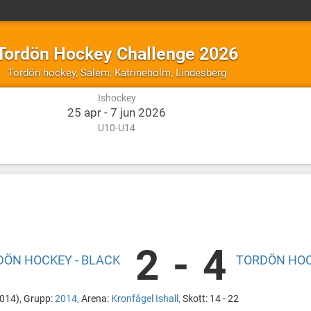
Tordön Hockey Challenge 2026
Ishockey
Salem,
Tordön hockey
,
Salem, Katrineholm, Lindesberg
Katrineholm,
Ishockey
Lindesberg
25 apr - 7 jun 2026
U10-U14
2
-
4
DÖN HOCKEY - BLACK
TORDÖN HOC
2014), Grupp:
2014,
Arena:
Kronfågel Ishall,
Skott: 14 - 22