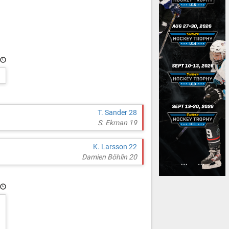
T. Sander 28
S. Ekman 19
K. Larsson 22
Damien Böhlin 20