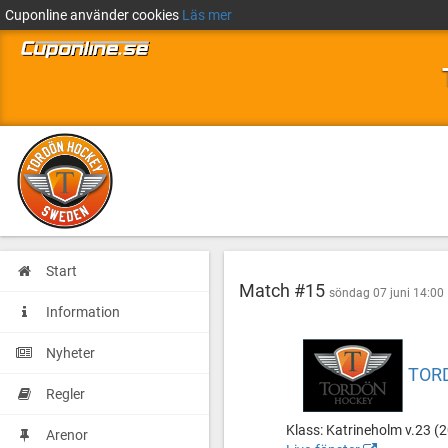
Cuponline använder cookies
Läs mer
Start
Match #15
söndag 07 juni 14:00
Information
Nyheter
TOR
Tordön
Kronfågel
Regler
Hockey
Ishall
-
Kronfågel
Klass: Katrineholm v.23 (
Arenor
Black
Ishall