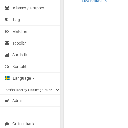
Live-fönster
vs
http://cuponline.se/gameView.as
Klasser / Grupper
Tordön
cupid=39586&gameid=367438
Hockey
Lag
-
Orange
Matcher
Tabeller
Statistik
Kontakt
Language
Admin
Ge feedback