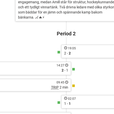
engagemang, medan Amill står för struktur, hockeykunnande
och ett tydligt vinnartänk. Två drivna ledare med olika styrkor
som bäddar för en jämn och spännande kamp bakom
bänkarna. 🏒🔥⚡
Period 2
19:05
2 -
2
14:27
2
- 1
09:45
TRIP
2 min
02:07
1 -
1