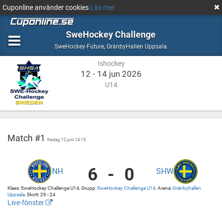
Cuponline använder cookies
Läs mer
SweHockey Challenge
Ishockey
GränbyHallen
SweHockey-Future
,
GränbyHallen Uppsala
Uppsala
Ishockey
12 - 14 jun 2026
U14
Match #1
fredag 12 juni 14:15
6
-
0
NH
SHW
Northland
Gränbyhallen
Hockey
Uppsala
Klass: SweHockey Challenge U14, Grupp:
SweHockey Challenge U14,
Arena:
Gränbyhallen
vs
Gränbyhallen
Uppsala,
Skott: 29 - 24
Live-fönster
Sweden
Uppsala
http://cuponline.se/gameView.aspx?
Hockey