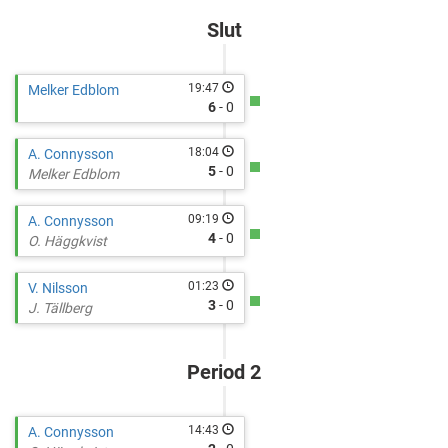
cupid=39711&gameid=367399
Slut
19:47
Melker Edblom
6
- 0
18:04
A. Connysson
5
- 0
Melker Edblom
09:19
A. Connysson
4
- 0
O. Häggkvist
01:23
V. Nilsson
3
- 0
J. Tällberg
Period 2
14:43
A. Connysson