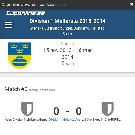
Cuponline använder cookies
Läs mer
Division 1 Mellersta 2013-2014
Curling
Svenska Curlingförbundet
,
Danderyd, Karlstad,
Danderyd,
Gävle
Karlstad,
Curling
Gävle
15 nov 2013 - 16 mar
2014
Öppen
Match #0
söndag 16 mars 16:00
0
-
0
vs
Gävle
Gävle
Klass: Division 1 Mellersta, Grupp:
Division 1 Mellersta,
Arena:
Gävle,
Skott: 0 - 0 SÄRSPEL,