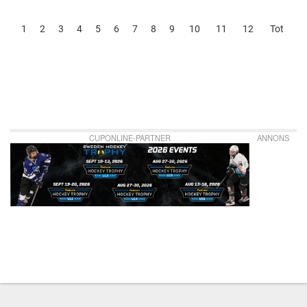
1
2
3
4
5
6
7
8
9
10
11
12
Tot
CUPONLINE-PARTNER
ANNONS