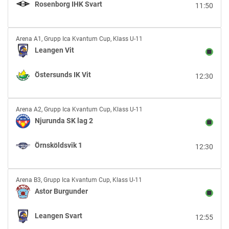
Rosenborg IHK Svart
11:50
vs
Rosenborg
IHK
Leangen
Svart
Arena A1
,
Grupp Ica Kvantum Cup, Klass U-11
Vit
Leangen Vit
vs
Östersunds
Östersunds IK Vit
12:30
IK
Vit
Njurunda
Arena A2
,
Grupp Ica Kvantum Cup, Klass U-11
SK
Njurunda SK lag 2
lag
2
Örnsköldsvik 1
12:30
vs
Örnsköldsvik
1
Astor
Arena B3
,
Grupp Ica Kvantum Cup, Klass U-11
Burgunder
Astor Burgunder
vs
Leangen
Leangen Svart
12:55
Svart