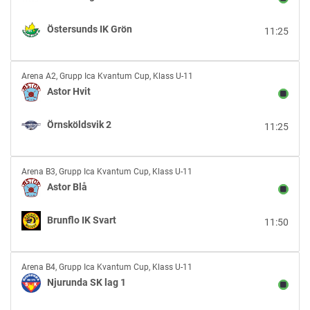
Vit
vs
Östersunds IK Grön
11:25
Östersunds
IK
Grön
Astor
Arena A2
,
Grupp Ica Kvantum Cup, Klass U-11
Hvit
Astor Hvit
vs
Örnsköldsvik
Örnsköldsvik 2
11:25
2
Astor
Arena B3
,
Grupp Ica Kvantum Cup, Klass U-11
Blå
Astor Blå
vs
Brunflo
Brunflo IK Svart
11:50
IK
Svart
Njurunda
Arena B4
,
Grupp Ica Kvantum Cup, Klass U-11
SK
Njurunda SK lag 1
lag
1