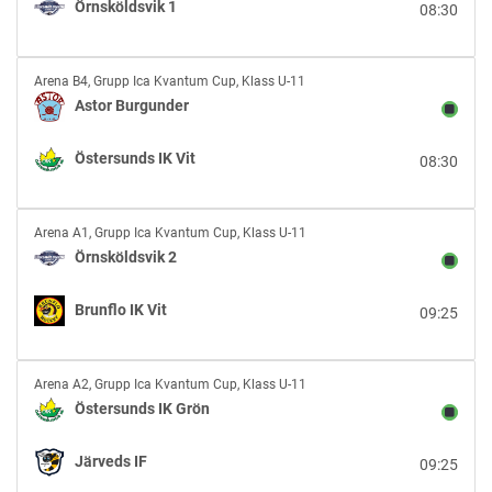
Örnsköldsvik 1
08:30
1
Astor
Arena B4
,
Grupp Ica Kvantum Cup, Klass U-11
Burgunder
Astor Burgunder
vs
Östersunds
Östersunds IK Vit
08:30
IK
Vit
Örnsköldsvik
Arena A1
,
Grupp Ica Kvantum Cup, Klass U-11
2
Örnsköldsvik 2
vs
Brunflo
Brunflo IK Vit
09:25
IK
Vit
Östersunds
Arena A2
,
Grupp Ica Kvantum Cup, Klass U-11
IK
Östersunds IK Grön
Grön
vs
Järveds IF
09:25
Järveds