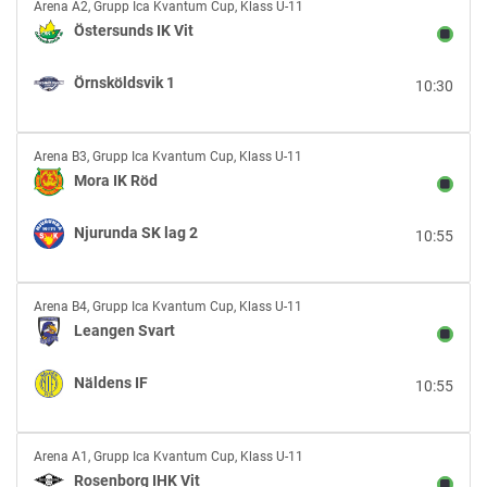
Östersunds
Arena A2
,
Grupp Ica Kvantum Cup, Klass U-11
IK
Östersunds IK Vit
Vit
vs
Örnsköldsvik 1
10:30
Örnsköldsvik
1
Mora
Arena B3
,
Grupp Ica Kvantum Cup, Klass U-11
IK
Mora IK Röd
Röd
vs
Njurunda SK lag 2
10:55
Njurunda
SK
lag
Leangen
2
Arena B4
,
Grupp Ica Kvantum Cup, Klass U-11
Svart
Leangen Svart
vs
Näldens
Näldens IF
10:55
IF
Rosenborg
Arena A1
,
Grupp Ica Kvantum Cup, Klass U-11
IHK
Rosenborg IHK Vit