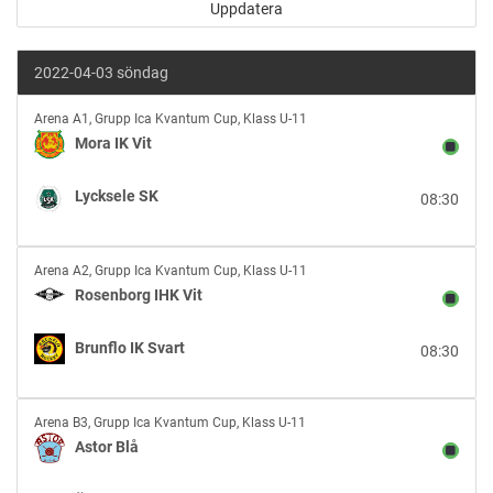
2022-04-03 söndag
Mora
Arena A1
,
Grupp Ica Kvantum Cup, Klass U-11
IK
Mora IK Vit
Vit
vs
Lycksele SK
08:30
Lycksele
SK
Rosenborg
Arena A2
,
Grupp Ica Kvantum Cup, Klass U-11
IHK
Rosenborg IHK Vit
Vit
vs
Brunflo IK Svart
08:30
Brunflo
IK
Svart
Astor
Arena B3
,
Grupp Ica Kvantum Cup, Klass U-11
Blå
Astor Blå
vs
Örnsköldsvik