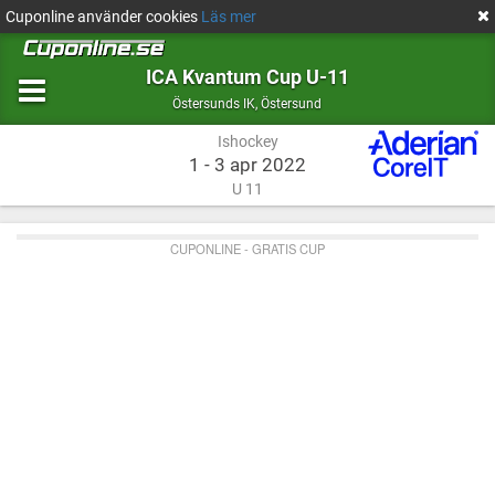
Cuponline använder cookies
Läs mer
ICA Kvantum Cup U-11
Ishockey
Östersund
Östersunds IK
,
Östersund
Ishockey
1 - 3 apr 2022
U 11
CUPONLINE - GRATIS CUP