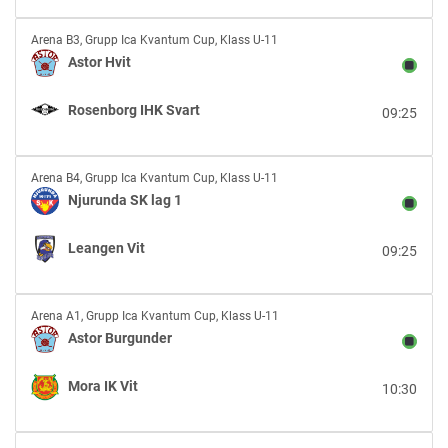
IF
Astor
Arena B3
,
Grupp Ica Kvantum Cup, Klass U-11
Hvit
Astor Hvit
vs
Rosenborg
Rosenborg IHK Svart
09:25
IHK
Svart
Njurunda
Arena B4
,
Grupp Ica Kvantum Cup, Klass U-11
SK
Njurunda SK lag 1
lag
1
Leangen Vit
09:25
vs
Leangen
Vit
Astor
Arena A1
,
Grupp Ica Kvantum Cup, Klass U-11
Burgunder
Astor Burgunder
vs
Mora
Mora IK Vit
10:30
IK
Vit