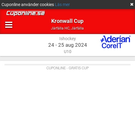
Cuponline använder cookies
Läs mer
Kronwall Cup
Ishockey
Järfälla
Järfälla HC
,
Järfälla
Ishockey
24 - 25 aug 2024
U10
CUPONLINE - GRATIS CUP