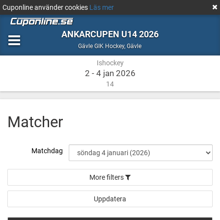
Cuponline använder cookies
Läs mer
ANKARCUPEN U14 2026
Ishockey
Gävle
Gävle GIK Hockey
,
Gävle
Ishockey
2 - 4 jan 2026
14
Matcher
Matchdag
More filters