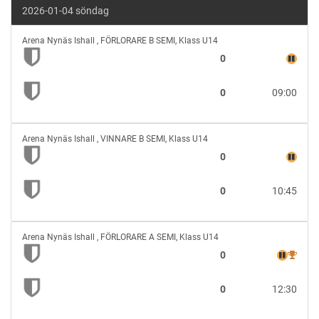
2026-01-04 söndag
vs
Arena Nynäs Ishall
,
FÖRLORARE B SEMI, Klass U14
0
0
09:00
vs
Arena Nynäs Ishall
,
VINNARE B SEMI, Klass U14
0
0
10:45
vs
Arena Nynäs Ishall
,
FÖRLORARE A SEMI, Klass U14
0
0
12:30