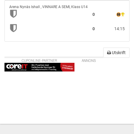
vs
Arena Nynäs Ishall
,
VINNARE A SEMI, Klass U14
0
0
14:15
Utskrift
CUPONLINE-PARTNER
ANNONS