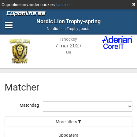
Cuponline använder cookies
Läs mer
Nordic Lion Trophy-spring
Ishockey
borås
Nordic Lion Trophy
,
borås
Ishockey
7 mar 2027
U9
Matcher
Matchdag
More filters