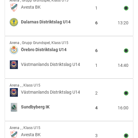
Arena
,
Grupp Grundspel, Klass U15
BK
Avesta BK
1
vs
Dalarnas
Dalarnas Distriktslag U14
6
13:20
Distriktslag
U14
Örebro
Arena
,
Grupp Grundspel, Klass U15
Distriktslag
Örebro Distriktslag U14
6
U14
vs
Västmanlands Distriktslag U14
1
14:40
Västmanlands
Distriktslag
U14
Västmanlands
Arena
,
, Klass U15
Distriktslag
Västmanlands Distriktslag U14
2
U14
vs
Sundbyberg IK
4
16:00
Sundbyberg
IK
Avesta
Arena
,
, Klass U15
BK
Avesta BK
3