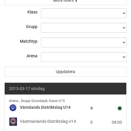
More filters
Klass
Grupp
Matchtyp
Arena
2013-03-17 söndag
Värmlands
Arena
,
Grupp Grundspel, Klass U15
Distriktslag
Värmlands Distriktslag U14
9
U14
vs
Västmanlands Distriktslag U14
0
08:00
Västmanlands
Distriktslag