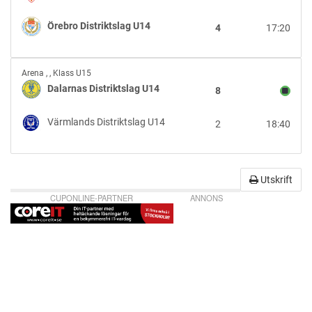
vs
Örebro
Örebro Distriktslag U14
4
17:20
Distriktslag
U14
Dalarnas
Arena
,
, Klass U15
Distriktslag
Dalarnas Distriktslag U14
8
U14
vs
Värmlands Distriktslag U14
2
18:40
Värmlands
Distriktslag
U14
Utskrift
CUPONLINE-PARTNER
ANNONS