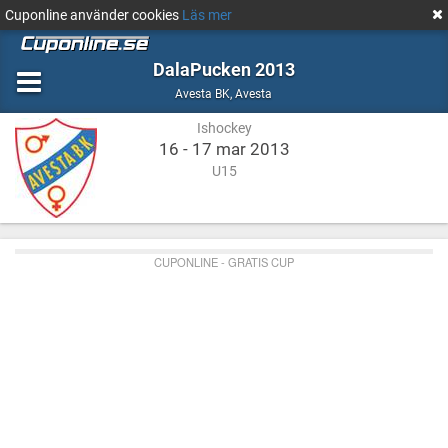
Cuponline använder cookies
Läs mer
DalaPucken 2013
Ishockey
Avesta
Avesta BK
,
Avesta
Ishockey
16 - 17 mar 2013
U15
CUPONLINE - GRATIS CUP