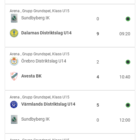
U14
Sundbyberg
Arena
,
Grupp Grundspel, Klass U15
IK
Sundbyberg IK
0
vs
Dalarnas
Dalarnas Distriktslag U14
9
09:20
Distriktslag
U14
Örebro
Arena
,
Grupp Grundspel, Klass U15
Distriktslag
Örebro Distriktslag U14
2
U14
vs
Avesta BK
4
10:40
Avesta
BK
Värmlands
Arena
,
Grupp Grundspel, Klass U15
Distriktslag
Värmlands Distriktslag U14
5
U14
vs
Sundbyberg IK
0
12:00
Sundbyberg
IK
Avesta