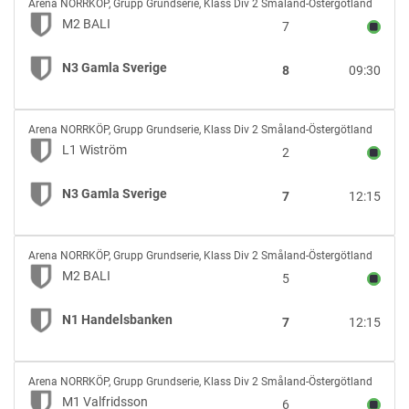
M2
Arena NORRKÖP
,
Grupp Grundserie, Klass Div 2 Småland-Östergötland
BALI
M2 BALI
7
vs
N3
N3 Gamla Sverige
8
09:30
Gamla
Sverige
L1
Arena NORRKÖP
,
Grupp Grundserie, Klass Div 2 Småland-Östergötland
Wiström
L1 Wiström
2
vs
N3
N3 Gamla Sverige
7
12:15
Gamla
Sverige
M2
Arena NORRKÖP
,
Grupp Grundserie, Klass Div 2 Småland-Östergötland
BALI
M2 BALI
5
vs
N1
N1 Handelsbanken
7
12:15
Handelsbanken
M1
Arena NORRKÖP
,
Grupp Grundserie, Klass Div 2 Småland-Östergötland
Valfridsson
M1 Valfridsson
6