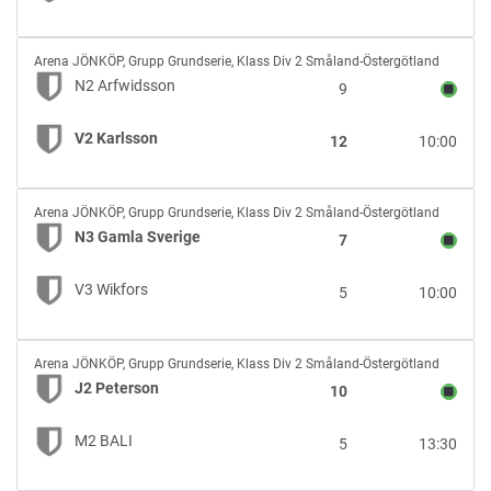
N2
Arena JÖNKÖP
,
Grupp Grundserie, Klass Div 2 Småland-Östergötland
Arfwidsson
N2 Arfwidsson
9
vs
V2
V2 Karlsson
12
10:00
Karlsson
N3
Arena JÖNKÖP
,
Grupp Grundserie, Klass Div 2 Småland-Östergötland
Gamla
N3 Gamla Sverige
7
Sverige
vs
V3 Wikfors
5
10:00
V3
Wikfors
J2
Arena JÖNKÖP
,
Grupp Grundserie, Klass Div 2 Småland-Östergötland
Peterson
J2 Peterson
10
vs
M2
M2 BALI
5
13:30
BALI