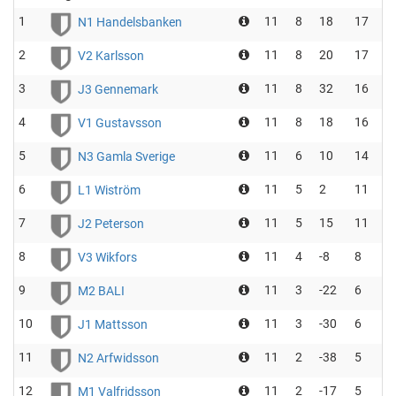
1
11
8
18
17
N1 Handelsbanken
2
11
8
20
17
V2 Karlsson
3
11
8
32
16
J3 Gennemark
4
11
8
18
16
V1 Gustavsson
5
11
6
10
14
N3 Gamla Sverige
6
11
5
2
11
L1 Wiström
7
11
5
15
11
J2 Peterson
8
11
4
-8
8
V3 Wikfors
9
11
3
-22
6
M2 BALI
10
11
3
-30
6
J1 Mattsson
11
11
2
-38
5
N2 Arfwidsson
12
11
2
-17
5
M1 Valfridsson