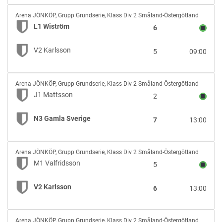
L1
Arena JÖNKÖP
,
Grupp Grundserie, Klass Div 2 Småland-Östergötland
Wiström
L1 Wiström
6
vs
V2
V2 Karlsson
5
09:00
Karlsson
J1
Arena JÖNKÖP
,
Grupp Grundserie, Klass Div 2 Småland-Östergötland
Mattsson
J1 Mattsson
2
vs
N3
N3 Gamla Sverige
7
13:00
Gamla
Sverige
M1
Arena JÖNKÖP
,
Grupp Grundserie, Klass Div 2 Småland-Östergötland
Valfridsson
M1 Valfridsson
5
vs
V2
V2 Karlsson
6
13:00
Karlsson
M2
Arena JÖNKÖP
,
Grupp Grundserie, Klass Div 2 Småland-Östergötland