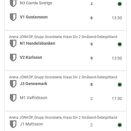
Gamla
N3 Gamla Sverige
4
Sverige
vs
V1 Gustavsson
6
13:30
V1
Gustavsson
N1
Arena JÖNKÖP
,
Grupp Grundserie, Klass Div 2 Småland-Östergötland
Handelsbanken
N1 Handelsbanken
9
vs
V2
V2 Karlsson
9
13:30
Karlsson
J3
Arena JÖNKÖP
,
Grupp Grundserie, Klass Div 2 Småland-Östergötland
Gennemark
J3 Gennemark
8
vs
M1
M1 Valfridsson
2
17:30
Valfridsson
J1
Arena JÖNKÖP
,
Grupp Grundserie, Klass Div 2 Småland-Östergötland
Mattsson
J1 Mattsson
2
vs