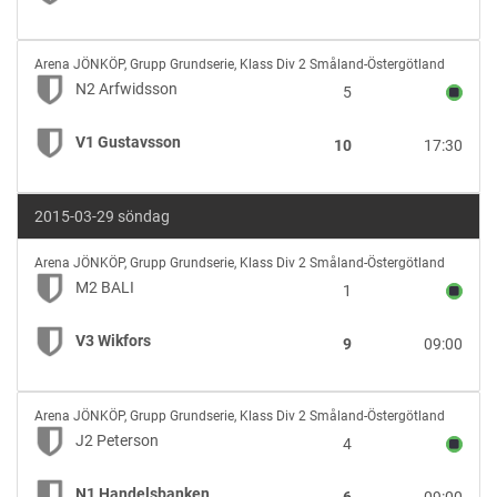
N2
Arena JÖNKÖP
,
Grupp Grundserie, Klass Div 2 Småland-Östergötland
Arfwidsson
N2 Arfwidsson
5
vs
V1
V1 Gustavsson
10
17:30
Gustavsson
2015-03-29 söndag
M2
Arena JÖNKÖP
,
Grupp Grundserie, Klass Div 2 Småland-Östergötland
BALI
M2 BALI
1
vs
V3
V3 Wikfors
9
09:00
Wikfors
J2
Arena JÖNKÖP
,
Grupp Grundserie, Klass Div 2 Småland-Östergötland
Peterson
J2 Peterson
4
vs
N1
N1 Handelsbanken