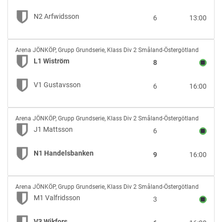
vs
N2
N2 Arfwidsson
6
13:00
Arfwidsson
L1
Arena JÖNKÖP
,
Grupp Grundserie, Klass Div 2 Småland-Östergötland
Wiström
L1 Wiström
8
vs
V1
V1 Gustavsson
6
16:00
Gustavsson
J1
Arena JÖNKÖP
,
Grupp Grundserie, Klass Div 2 Småland-Östergötland
Mattsson
J1 Mattsson
6
vs
N1
N1 Handelsbanken
9
16:00
Handelsbanken
M1
Arena JÖNKÖP
,
Grupp Grundserie, Klass Div 2 Småland-Östergötland
Valfridsson
M1 Valfridsson
3
vs
V3
V3 Wikfors