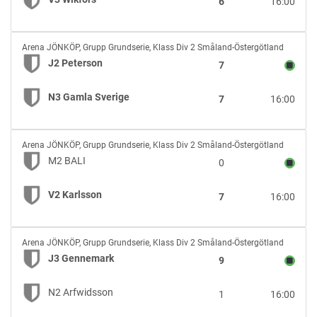
6
16:00
Wikfors
J2
Arena JÖNKÖP
,
Grupp Grundserie, Klass Div 2 Småland-Östergötland
Peterson
J2 Peterson
7
vs
N3
N3 Gamla Sverige
7
16:00
Gamla
Sverige
M2
Arena JÖNKÖP
,
Grupp Grundserie, Klass Div 2 Småland-Östergötland
BALI
M2 BALI
0
vs
V2
V2 Karlsson
7
16:00
Karlsson
J3
Arena JÖNKÖP
,
Grupp Grundserie, Klass Div 2 Småland-Östergötland
Gennemark
J3 Gennemark
9
vs
N2
N2 Arfwidsson
1
16:00
Arfwidsson