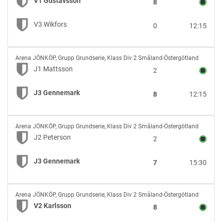
V1 Gustavsson
8
vs
V3
V3 Wikfors
0
12:15
Wikfors
J1
Arena JÖNKÖP
,
Grupp Grundserie, Klass Div 2 Småland-Östergötland
Mattsson
J1 Mattsson
2
vs
J3
J3 Gennemark
8
12:15
Gennemark
J2
Arena JÖNKÖP
,
Grupp Grundserie, Klass Div 2 Småland-Östergötland
Peterson
J2 Peterson
2
vs
J3
J3 Gennemark
7
15:30
Gennemark
V2
Arena JÖNKÖP
,
Grupp Grundserie, Klass Div 2 Småland-Östergötland
Karlsson
V2 Karlsson
8
vs