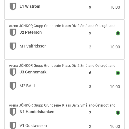
L1
L1 Wiström
9
10:00
Wiström
J2
Arena JÖNKÖP
,
Grupp Grundserie, Klass Div 2 Småland-Östergötland
Peterson
J2 Peterson
9
vs
M1
M1 Valfridsson
2
10:00
Valfridsson
J3
Arena JÖNKÖP
,
Grupp Grundserie, Klass Div 2 Småland-Östergötland
Gennemark
J3 Gennemark
6
vs
M2
M2 BALI
3
10:00
BALI
N1
Arena JÖNKÖP
,
Grupp Grundserie, Klass Div 2 Småland-Östergötland
Handelsbanken
N1 Handelsbanken
7
vs
V1
V1 Gustavsson
2
10:00
Gustavsson