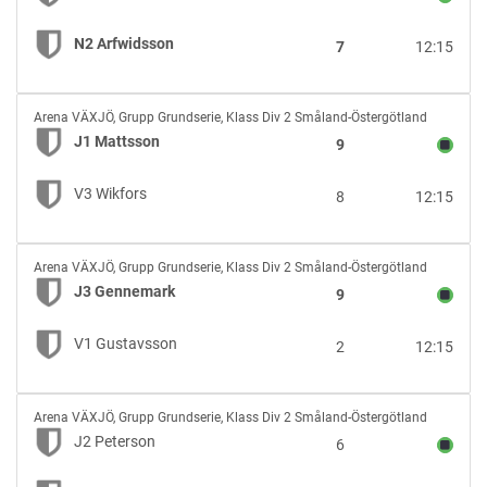
vs
N2
N2 Arfwidsson
7
12:15
Arfwidsson
J1
Arena VÄXJÖ
,
Grupp Grundserie, Klass Div 2 Småland-Östergötland
Mattsson
J1 Mattsson
9
vs
V3
V3 Wikfors
8
12:15
Wikfors
J3
Arena VÄXJÖ
,
Grupp Grundserie, Klass Div 2 Småland-Östergötland
Gennemark
J3 Gennemark
9
vs
V1
V1 Gustavsson
2
12:15
Gustavsson
J2
Arena VÄXJÖ
,
Grupp Grundserie, Klass Div 2 Småland-Östergötland
Peterson
J2 Peterson
6
vs
V2