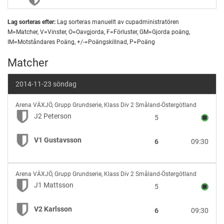
Lag sorteras efter:
Lag sorteras manuellt av cupadministratören
M=Matcher, V=Vinster, O=Oavgjorda, F=Förluster, GM=Gjorda poäng,
IM=Motståndares Poäng, +/-=Poängskillnad, P=Poäng
Matcher
2014-11-23 söndag
J2
Arena VÄXJÖ
,
Grupp Grundserie, Klass Div 2 Småland-Östergötland
Peterson
J2 Peterson
5
vs
V1
V1 Gustavsson
6
09:30
Gustavsson
J1
Arena VÄXJÖ
,
Grupp Grundserie, Klass Div 2 Småland-Östergötland
Mattsson
J1 Mattsson
5
vs
V2
V2 Karlsson
6
09:30
Karlsson