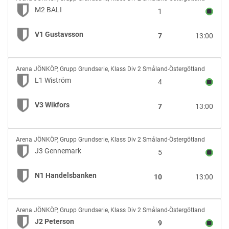
BALI
M2 BALI
1
vs
V1
V1 Gustavsson
7
13:00
Gustavsson
L1
Arena JÖNKÖP
,
Grupp Grundserie, Klass Div 2 Småland-Östergötland
Wiström
L1 Wiström
4
vs
V3
V3 Wikfors
7
13:00
Wikfors
J3
Arena JÖNKÖP
,
Grupp Grundserie, Klass Div 2 Småland-Östergötland
Gennemark
J3 Gennemark
5
vs
N1
N1 Handelsbanken
10
13:00
Handelsbanken
J2
Arena JÖNKÖP
,
Grupp Grundserie, Klass Div 2 Småland-Östergötland
Peterson
J2 Peterson
9