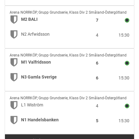
M2
Arena NORRKÖP
,
Grupp Grundserie, Klass Div 2 Småland-Östergötland
BALI
M2 BALI
7
vs
N2
N2 Arfwidsson
4
15:30
Arfwidsson
M1
Arena NORRKÖP
,
Grupp Grundserie, Klass Div 2 Småland-Östergötland
Valfridsson
M1 Valfridsson
6
vs
N3
N3 Gamla Sverige
6
15:30
Gamla
Sverige
L1
Arena NORRKÖP
,
Grupp Grundserie, Klass Div 2 Småland-Östergötland
Wiström
L1 Wiström
4
vs
N1
N1 Handelsbanken
5
15:30
Handelsbanken