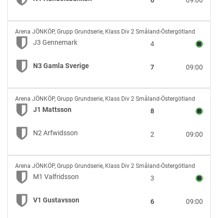
6
09:00
Handelsbanken
J3
Arena JÖNKÖP
,
Grupp Grundserie, Klass Div 2 Småland-Östergötland
Gennemark
J3 Gennemark
4
vs
N3
N3 Gamla Sverige
7
09:00
Gamla
Sverige
J1
Arena JÖNKÖP
,
Grupp Grundserie, Klass Div 2 Småland-Östergötland
Mattsson
J1 Mattsson
8
vs
N2
N2 Arfwidsson
2
09:00
Arfwidsson
M1
Arena JÖNKÖP
,
Grupp Grundserie, Klass Div 2 Småland-Östergötland
Valfridsson
M1 Valfridsson
3
vs
V1
V1 Gustavsson
6
09:00
Gustavsson