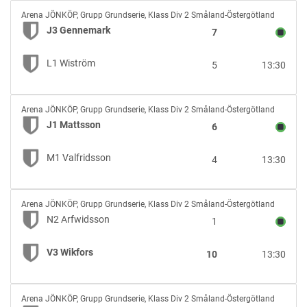
J3
Arena JÖNKÖP
,
Grupp Grundserie, Klass Div 2 Småland-Östergötland
Gennemark
J3 Gennemark
7
vs
L1
L1 Wiström
5
13:30
Wiström
J1
Arena JÖNKÖP
,
Grupp Grundserie, Klass Div 2 Småland-Östergötland
Mattsson
J1 Mattsson
6
vs
M1
M1 Valfridsson
4
13:30
Valfridsson
N2
Arena JÖNKÖP
,
Grupp Grundserie, Klass Div 2 Småland-Östergötland
Arfwidsson
N2 Arfwidsson
1
vs
V3
V3 Wikfors
10
13:30
Wikfors
N3
Arena JÖNKÖP
,
Grupp Grundserie, Klass Div 2 Småland-Östergötland