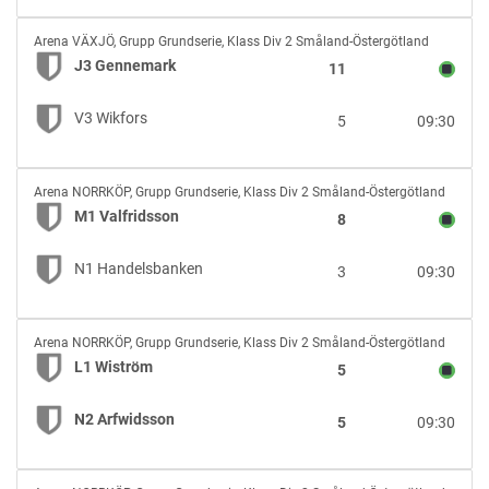
J3
Arena VÄXJÖ
,
Grupp Grundserie, Klass Div 2 Småland-Östergötland
Gennemark
J3 Gennemark
11
vs
V3
V3 Wikfors
5
09:30
Wikfors
M1
Arena NORRKÖP
,
Grupp Grundserie, Klass Div 2 Småland-Östergötland
Valfridsson
M1 Valfridsson
8
vs
N1
N1 Handelsbanken
3
09:30
Handelsbanken
L1
Arena NORRKÖP
,
Grupp Grundserie, Klass Div 2 Småland-Östergötland
Wiström
L1 Wiström
5
vs
N2
N2 Arfwidsson
5
09:30
Arfwidsson