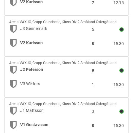
V2 Karlsson
7
12:15
Karlsson
J3
Arena VÄXJÖ
,
Grupp Grundserie, Klass Div 2 Småland-Östergötland
Gennemark
J3 Gennemark
5
vs
V2
V2 Karlsson
8
15:30
Karlsson
J2
Arena VÄXJÖ
,
Grupp Grundserie, Klass Div 2 Småland-Östergötland
Peterson
J2 Peterson
9
vs
V3
V3 Wikfors
1
15:30
Wikfors
J1
Arena VÄXJÖ
,
Grupp Grundserie, Klass Div 2 Småland-Östergötland
Mattsson
J1 Mattsson
3
vs
V1
V1 Gustavsson
8
15:30
Gustavsson