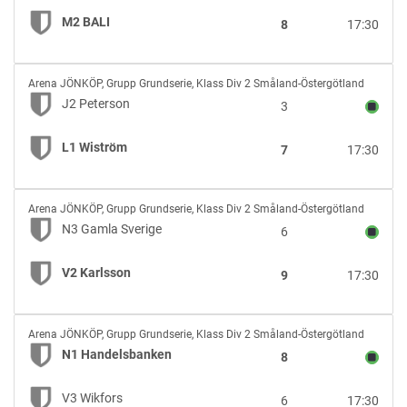
M2
M2 BALI
8
17:30
BALI
J2
Arena JÖNKÖP
,
Grupp Grundserie, Klass Div 2 Småland-Östergötland
Peterson
J2 Peterson
3
vs
L1
L1 Wiström
7
17:30
Wiström
N3
Arena JÖNKÖP
,
Grupp Grundserie, Klass Div 2 Småland-Östergötland
Gamla
N3 Gamla Sverige
6
Sverige
vs
V2 Karlsson
9
17:30
V2
Karlsson
N1
Arena JÖNKÖP
,
Grupp Grundserie, Klass Div 2 Småland-Östergötland
Handelsbanken
N1 Handelsbanken
8
vs
V3
V3 Wikfors
6
17:30
Wikfors