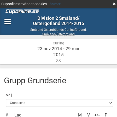
Cuponline använder cookies
Läs mer
Division 2 Småland/
Östergötland 2014-2015
Curling
Småland-Östergötlands Curlingförbund
,
Småland/
Småland/Östergötland
Östergötland
Curling
23 nov 2014 - 29 mar
2015
XX
Grupp Grundserie
Välj
#
Lag
M
V
+/-
P