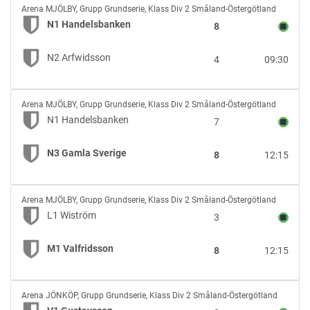
N1
Arena MJÖLBY
,
Grupp Grundserie, Klass Div 2 Småland-Östergötland
Handelsbanken
N1 Handelsbanken
8
vs
N2
N2 Arfwidsson
4
09:30
Arfwidsson
N1
Arena MJÖLBY
,
Grupp Grundserie, Klass Div 2 Småland-Östergötland
Handelsbanken
N1 Handelsbanken
7
vs
N3
N3 Gamla Sverige
8
12:15
Gamla
Sverige
L1
Arena MJÖLBY
,
Grupp Grundserie, Klass Div 2 Småland-Östergötland
Wiström
L1 Wiström
3
vs
M1
M1 Valfridsson
8
12:15
Valfridsson
V1
Arena JÖNKÖP
,
Grupp Grundserie, Klass Div 2 Småland-Östergötland
Gustavsson