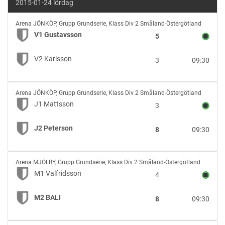
2015-01-24 lördag
V1
Arena JÖNKÖP
,
Grupp Grundserie, Klass Div 2 Småland-Östergötland
Gustavsson
V1 Gustavsson
5
vs
V2
V2 Karlsson
3
09:30
Karlsson
J1
Arena JÖNKÖP
,
Grupp Grundserie, Klass Div 2 Småland-Östergötland
Mattsson
J1 Mattsson
3
vs
J2
J2 Peterson
8
09:30
Peterson
M1
Arena MJÖLBY
,
Grupp Grundserie, Klass Div 2 Småland-Östergötland
Valfridsson
M1 Valfridsson
4
vs
M2
M2 BALI
8
09:30
BALI