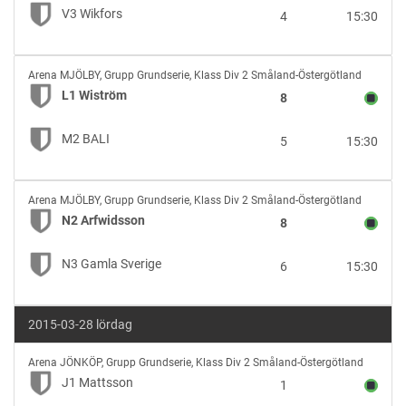
V3
V3 Wikfors
4
15:30
Wikfors
L1
Arena MJÖLBY
,
Grupp Grundserie, Klass Div 2 Småland-Östergötland
Wiström
L1 Wiström
8
vs
M2
M2 BALI
5
15:30
BALI
N2
Arena MJÖLBY
,
Grupp Grundserie, Klass Div 2 Småland-Östergötland
Arfwidsson
N2 Arfwidsson
8
vs
N3
N3 Gamla Sverige
6
15:30
Gamla
Sverige
2015-03-28 lördag
J1
Arena JÖNKÖP
,
Grupp Grundserie, Klass Div 2 Småland-Östergötland
Mattsson
J1 Mattsson
1
vs