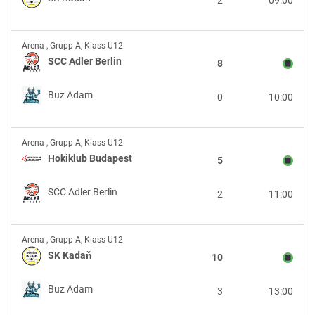
2
09:00
Kadaň
SCC
Arena
,
Grupp A, Klass U12
Adler
SCC Adler Berlin
8
Berlin
vs
Buz Adam
0
10:00
Buz
Adam
Hokiklub
Arena
,
Grupp A, Klass U12
Budapest
Hokiklub Budapest
5
vs
SCC
SCC Adler Berlin
2
11:00
Adler
Berlin
SK
Arena
,
Grupp A, Klass U12
Kadaň
SK Kadaň
10
vs
Buz
Buz Adam
3
13:00
Adam