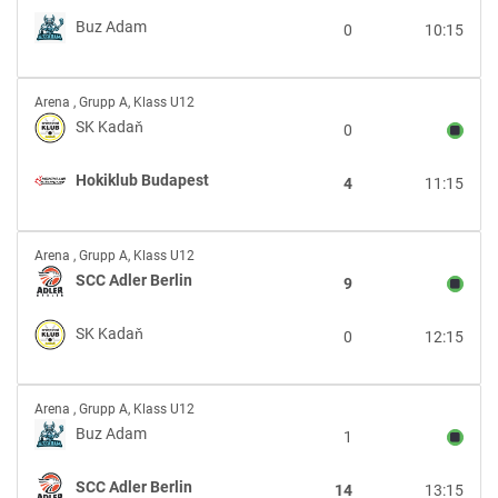
Buz
Buz Adam
0
10:15
Adam
SK
Arena
,
Grupp A, Klass U12
Kadaň
SK Kadaň
0
vs
Hokiklub
Hokiklub Budapest
4
11:15
Budapest
SCC
Arena
,
Grupp A, Klass U12
Adler
SCC Adler Berlin
9
Berlin
vs
SK Kadaň
0
12:15
SK
Kadaň
Buz
Arena
,
Grupp A, Klass U12
Adam
Buz Adam
1
vs
SCC
SCC Adler Berlin
14
13:15
Adler