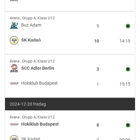
Berlin
Buz
Arena
,
Grupp A, Klass U12
Adam
Buz Adam
5
vs
SK
SK Kadaň
10
14:15
Kadaň
SCC
Arena
,
Grupp A, Klass U12
Adler
SCC Adler Berlin
3
Berlin
vs
Hokiklub Budapest
1
15:15
Hokiklub
Budapest
2024-12-20 fredag
Hokiklub
Arena
,
Grupp A, Klass U12
Budapest
Hokiklub Budapest
8
vs
SK
SK Kadaň