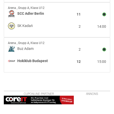
SCC
Arena
,
Grupp A, Klass U12
Adler
SCC Adler Berlin
11
Berlin
vs
SK Kadaň
2
14:00
SK
Kadaň
Buz
Arena
,
Grupp A, Klass U12
Adam
Buz Adam
2
vs
Hokiklub
Hokiklub Budapest
12
15:00
Budapest
CUPONLINE-PARTNER
ANNONS