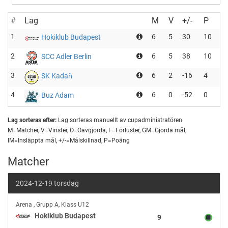
#
Lag
M
V
+/-
P
1
6
5
30
10
Hokiklub Budapest
2
6
5
38
10
SCC Adler Berlin
3
6
2
-16
4
SK Kadaň
4
6
0
-52
0
Buz Adam
Lag sorteras efter:
Lag sorteras manuellt av cupadministratören
M=Matcher, V=Vinster, O=Oavgjorda, F=Förluster, GM=Gjorda mål,
IM=Insläppta mål, +/-=Målskillnad, P=Poäng
Matcher
2024-12-19 torsdag
Hokiklub
Arena
,
Grupp A, Klass U12
Budapest
Hokiklub Budapest
9
vs