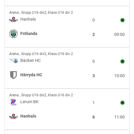
Hanhals
Arena
,
Grupp U16 div2, Klass U16 div 2
vs
Hanhals
0
Frölunda
Frölunda
2
09:00
Bäcken
Arena
,
Grupp U16 div2, Klass U16 div 2
HC
Bäcken HC
0
vs
Härryda
Härryda HC
3
10:00
HC
Lerum
Arena
,
Grupp U16 div2, Klass U16 div 2
BK
Lerum BK
1
vs
Hanhals
Hanhals
6
11:00