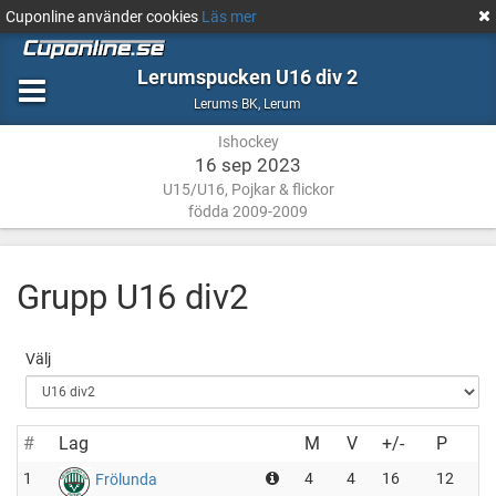
Cuponline använder cookies
Läs mer
Lerumspucken U16 div 2
Ishockey
Lerum
Lerums BK
,
Lerum
Ishockey
16 sep 2023
U15/U16, Pojkar & flickor
födda 2009-2009
Grupp U16 div2
Välj
#
Lag
M
V
+/-
P
1
4
4
16
12
Frölunda