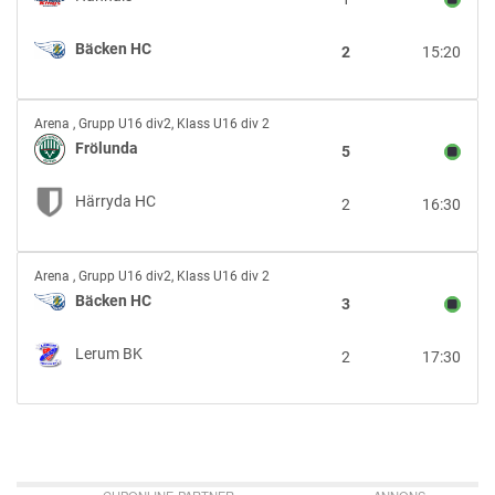
Bäcken
HC
Bäcken HC
2
15:20
Frölunda
Arena
,
Grupp U16 div2, Klass U16 div 2
vs
Frölunda
5
Härryda
HC
Härryda HC
2
16:30
Bäcken
Arena
,
Grupp U16 div2, Klass U16 div 2
HC
Bäcken HC
3
vs
Lerum
Lerum BK
2
17:30
BK