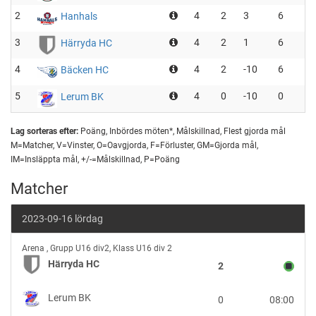
2
4
2
3
6
Hanhals
3
4
2
1
6
Härryda HC
4
4
2
-10
6
Bäcken HC
5
4
0
-10
0
Lerum BK
Lag sorteras efter:
Poäng, Inbördes möten*, Målskillnad, Flest gjorda mål
M=Matcher, V=Vinster, O=Oavgjorda, F=Förluster, GM=Gjorda mål,
IM=Insläppta mål, +/-=Målskillnad, P=Poäng
Matcher
2023-09-16 lördag
Härryda
Arena
,
Grupp U16 div2, Klass U16 div 2
HC
Härryda HC
2
vs
Lerum
Lerum BK
0
08:00
BK