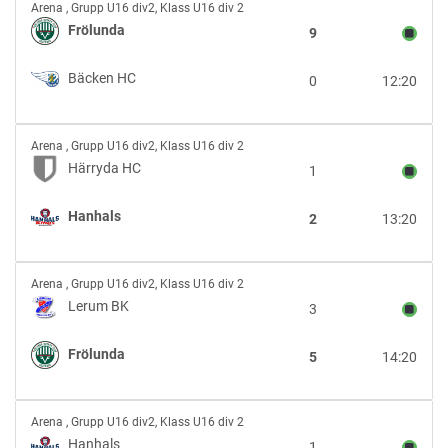
Frölunda
Arena
,
Grupp U16 div2, Klass U16 div 2
vs
Frölunda
9
Bäcken
HC
Bäcken HC
0
12:20
Härryda
Arena
,
Grupp U16 div2, Klass U16 div 2
HC
Härryda HC
1
vs
Hanhals
Hanhals
2
13:20
Lerum
Arena
,
Grupp U16 div2, Klass U16 div 2
BK
Lerum BK
3
vs
Frölunda
Frölunda
5
14:20
Hanhals
Arena
,
Grupp U16 div2, Klass U16 div 2
vs
Hanhals
1