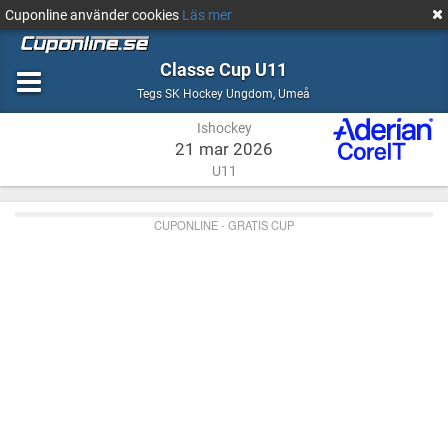
Cuponline använder cookies
Läs mer
Classe Cup U11
Ishockey
Umeå
Tegs SK Hockey Ungdom
,
Umeå
Ishockey
21 mar 2026
U11
CUPONLINE - GRATIS CUP