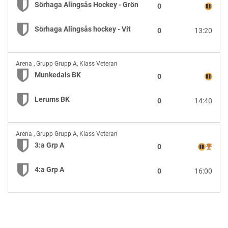
Alingsås
Sörhaga Alingsås Hockey - Grön
0
Hockey
-
Sörhaga Alingsås hockey - Vit
0
13:20
Grön
vs
Sörhaga
Munkedals
Alingsås
Arena
,
Grupp Grupp A, Klass Veteran
BK
hockey
Munkedals BK
0
vs
-
Lerums
Vit
Lerums BK
0
14:40
BK
3:a
Arena
,
Grupp Grupp A, Klass Veteran
Grp
3:a Grp A
0
A
vs
4:a Grp A
0
16:00
4:a
Grp
A