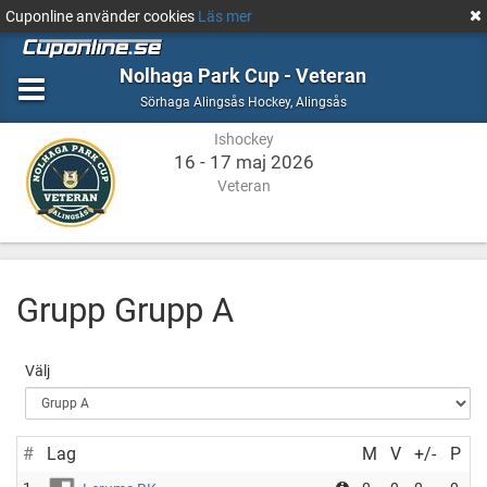
Cuponline använder cookies
Läs mer
Nolhaga Park Cup - Veteran
Ishockey
Alingsås
Sörhaga Alingsås Hockey
,
Alingsås
Ishockey
16 - 17 maj 2026
Veteran
Grupp Grupp A
Välj
#
Lag
M
V
+/-
P