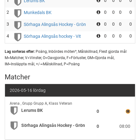
1
0
0
0
0
Lerums BK
2
0
0
0
0
Munkedals BK
3
0
0
0
0
Sörhaga Alingsås Hockey - Grön
4
0
0
0
0
Sörhaga Alingsås hockey - Vit
Lag sorteras efter:
Poäng, Inbördes möten*, Målskillnad, Flest gjorda mål
M=Matcher, V=Vinster, O=Oavgjorda, F=Förluster, GM=Gjorda mål,
IM=Insläppta mål, +/-=Målskillnad, P=Poäng
Matcher
2026-05-16 lördag
Lerums
Arena
,
Grupp Grupp A, Klass Veteran
BK
Lerums BK
0
vs
Sörhaga
Sörhaga Alingsås Hockey - Grön
0
08:00
Alingsås
Hockey