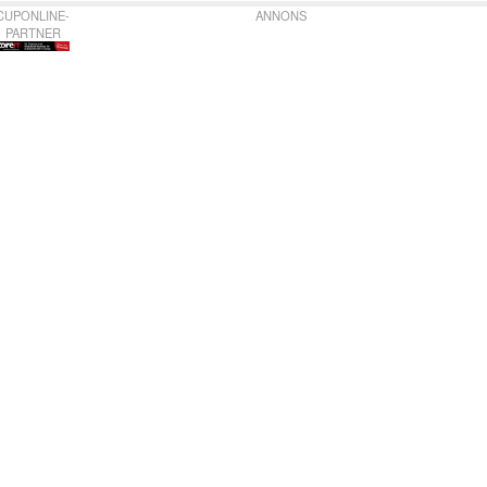
CUPONLINE-
ANNONS
PARTNER