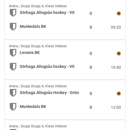
-
Sörhaga
Grön
Arena
,
Grupp Grupp A, Klass Veteran
Alingsås
Sörhaga Alingsås hockey - Vit
0
hockey
-
Munkedals BK
0
09:20
Vit
vs
Munkedals
Lerums
BK
Arena
,
Grupp Grupp A, Klass Veteran
BK
Lerums BK
0
vs
Sörhaga
Sörhaga Alingsås hockey - Vit
0
10:40
Alingsås
hockey
-
Sörhaga
Vit
Arena
,
Grupp Grupp A, Klass Veteran
Alingsås
Sörhaga Alingsås Hockey - Grön
0
Hockey
-
Munkedals BK
0
12:00
Grön
vs
Munkedals
Sörhaga
BK
Arena
,
Grupp Grupp A, Klass Veteran