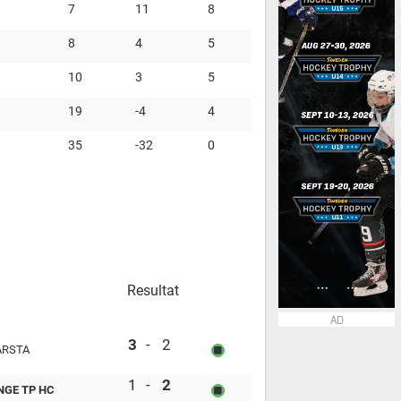
7
11
8
8
4
5
10
3
5
19
-4
4
35
-32
0
Resultat
AD
Järna SK vs FOC Farsta
3
-
2
ARSTA
Skutskär SK vs Tullinge TP HC
1
-
2
NGE TP HC