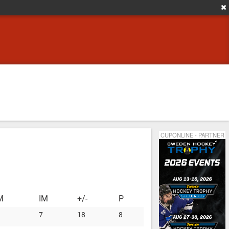
CUPONLINE - PARTNER
M
IM
+/-
P
7
18
8