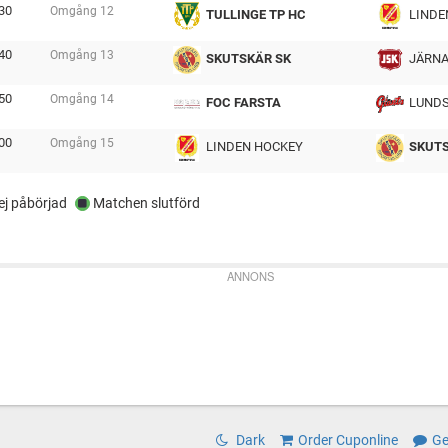
30
Omgång
12
TULLINGE TP HC
LINDE
tmp
40
Omgång
13
SKUTSKÄR SK
JÄRNA
tmp
50
Omgång
14
FOC FARSTA
LUNDS
tmp
00
Omgång
15
LINDEN HOCKEY
SKUTS
tmp
j påbörjad
Matchen slutförd
ANNONS
Dark
Order Cuponline
Ge