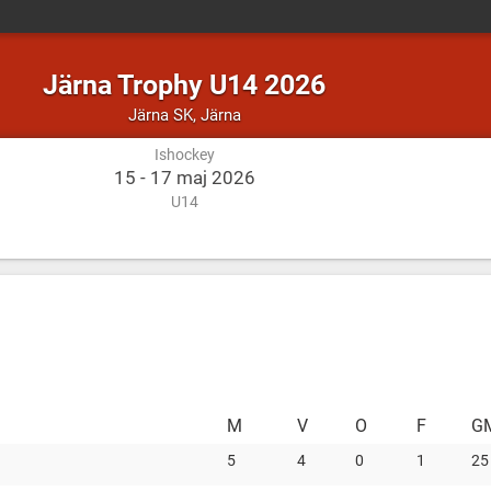
Järna Trophy U14 2026
Ishockey
Järna
Järna SK
,
Järna
Ishockey
15 - 17 maj 2026
U14
M
V
O
F
G
5
4
0
1
25