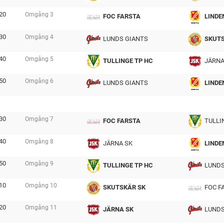
tmp
20
Omgång
3
FOC FARSTA
LINDE
tmp
30
Omgång
4
LUNDS GIANTS
SKUTS
tmp
40
Omgång
5
TULLINGE TP HC
JÄRNA
tmp
50
Omgång
6
LUNDS GIANTS
LINDE
tmp
30
Omgång
7
FOC FARSTA
TULLI
tmp
40
Omgång
8
JÄRNA SK
LINDE
tmp
50
Omgång
9
TULLINGE TP HC
LUNDS
tmp
10
Omgång
10
SKUTSKÄR SK
FOC F
tmp
20
Omgång
11
JÄRNA SK
LUNDS
tmp