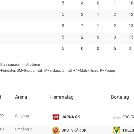
5
4
0
1
18
5
2
1
2
12
5
2
1
2
13
5
2
0
3
15
5
0
0
5
3
lt av cupadministratören
=Förluster, GM=Gjorda mål, IM=Insläppta mål, +/-=Målskillnad, P=Poäng
d
Arena
Hemmalag
Bortalag
00
Omgång
1
JÄRNA SK
FOC F
tmp
10
Omgång
2
SKUTSKÄR SK
TULLI