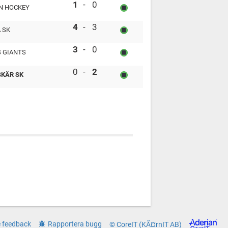
Tullinge TP HC vs Linden Hockey
1
-
0
N HOCKEY
Skutskär SK vs Järna SK
4
-
3
 SK
FOC Farsta vs Lunds Giants
3
-
0
 GIANTS
Linden Hockey vs Skutskär SK
0
-
2
KÄR SK
 feedback
Rapportera bugg
© CoreIT (KÃ¤rnIT AB)