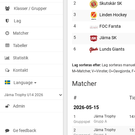
2
Skutskär SK
Klasser / Grupper
3
Linden Hockey
Lag
4
FOC Farsta
Matcher
5
Järna SK
Tabeller
6
Lunds Giants
Statistik
Lag sorteras efter:
Lag sorteras manuel
Kontakt
M=Matcher, V=Vinster, O=Oavgjorda, F
Matcher
Language
#
Ti
Admin
2026-05-15
1
Järna Trophy
14:
Grupp A
Gruppspel
2
Järna Trophy
15:
Ge feedback