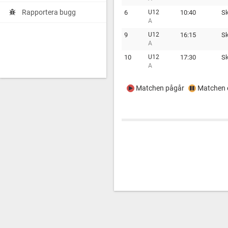
Rapportera bugg
6
U12
10:40
Sk
A
9
U12
16:15
Sk
A
10
U12
17:30
Sk
A
Matchen pågår
Matchen e