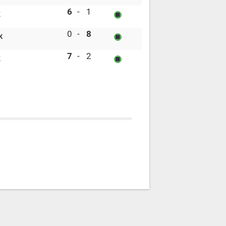
Östersund IK vs Njurunda SK
6
-
1
K
Tegs SK vs Östersund IK
0
-
8
K
Modo Hockey vs Njurunda SK
7
-
2
K