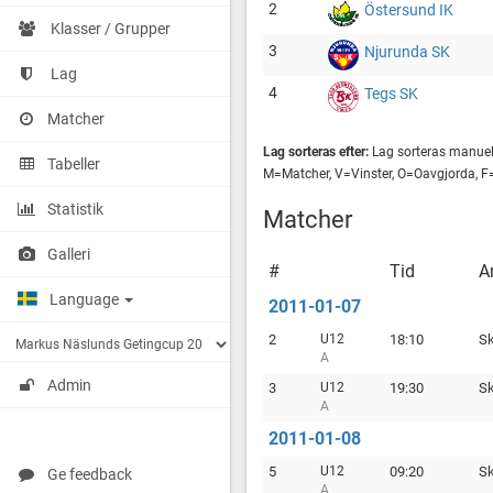
2
Östersund IK
Klasser / Grupper
3
Njurunda SK
Lag
4
Tegs SK
Matcher
Lag sorteras efter:
Lag sorteras manuel
Tabeller
M=Matcher, V=Vinster, O=Oavgjorda, F
Statistik
Matcher
Galleri
#
Tid
A
Language
2011-01-07
2
U12
18:10
Sk
A
Admin
3
U12
19:30
Sk
A
2011-01-08
5
U12
09:20
Sk
Ge feedback
A