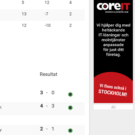
5
12
4
13
-7
2
12
-10
2
Resultat
Njurunda SK vs Tegs SK
3
-
0
Modo Hockey vs Östersund IK
4
-
3
AD
K
Tegs SK vs Modo Hockey
2
-
1
Y