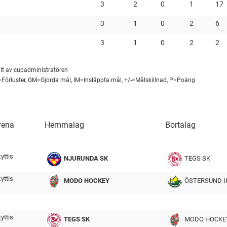
3
2
0
1
17
3
1
0
2
6
3
1
0
2
2
lt av cupadministratören
=Förluster, GM=Gjorda mål, IM=Insläppta mål, +/-=Målskillnad, P=Poäng
rena
Hemmalag
Bortalag
tmp
yttis
NJURUNDA SK
TEGS SK
tmp
yttis
MODO HOCKEY
ÖSTERSUND I
tmp
yttis
TEGS SK
MODO HOCKE