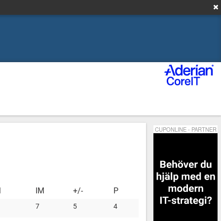
CUPONLINE - PARTNER
M
IM
+/-
P
7
5
4