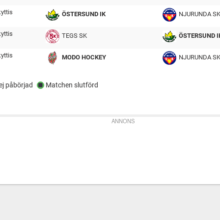
tmp
yttis
ÖSTERSUND IK
NJURUNDA S
tmp
yttis
TEGS SK
ÖSTERSUND I
tmp
yttis
MODO HOCKEY
NJURUNDA S
j påbörjad
Matchen slutförd
ANNONS