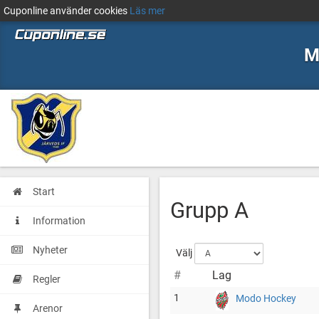
Cuponline använder cookies
Läs mer
M
Start
Grupp A
Information
Nyheter
Välj
#
Lag
Regler
1
Modo Hockey
Arenor