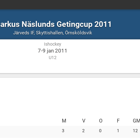
arkus Näslunds Getingcup 2011
Ishockey
Skyttishallen,
Järveds IF
,
Skyttishallen, Örnsköldsvik
Örnsköldsvik
Ishockey
7-9 jan 2011
U12
M
V
O
F
G
3
2
0
1
12