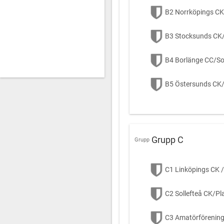
B2 Norrköpings CK 
B3 Stocksunds CK/
B4 Borlänge CC/So
B5 Östersunds CK
Grupp C
Grupp
C1 Linköpings CK /
C2 Sollefteå CK/Pl
C3 Amatörförenin