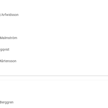
/Arfwidsson
/Malmström
gqvist
Mårtensson
/Berggren