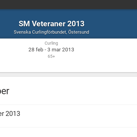
SM Veteraner 2013
Curling
Östersund
Svenska Curlingförbundet
,
Östersund
Curling
28 feb - 3 mar 2013
65+
per
er 2013