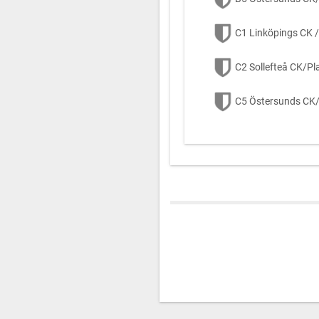
C1 Linköpings CK /
C2 Sollefteå CK/Pl
C5 Östersunds CK