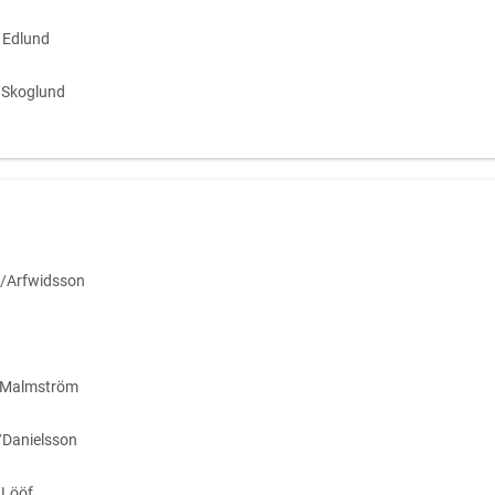
 Edlund
/Skoglund
/Arfwidsson
/Malmström
Danielsson
/Lööf