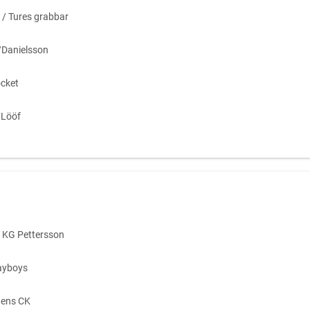
/ Tures grabbar
Danielsson
cket
/Lööf
 KG Pettersson
ayboys
gens CK