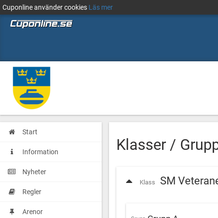
Cuponline använder cookies
Läs mer
Start
Klasser / Grup
Information
Nyheter
SM Veteran
Klass
Regler
Arenor