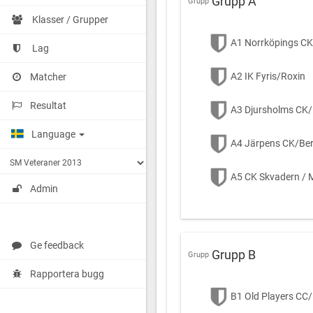
Grupp A
Grupp
Klasser / Grupper
A1 Norrköpings CK
Lag
A2 IK Fyris/Roxin
Matcher
Resultat
A3 Djursholms CK
Language
A4 Järpens CK/Ber
A5 CK Skvadern / 
Admin
Ge feedback
Grupp B
Grupp
Rapportera bugg
B1 Old Players CC