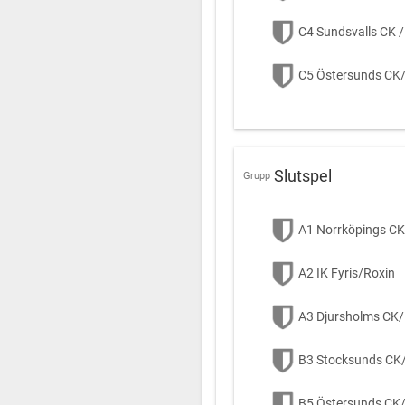
C4 Sundsvalls CK /
C5 Östersunds CK
Slutspel
Grupp
A1 Norrköpings CK
A2 IK Fyris/Roxin
A3 Djursholms CK
B3 Stocksunds CK/
B5 Östersunds CK