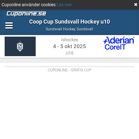
Cuponline använder cookies
Läs mer
Coop Cup Sundsvall Hockey u10
Ishockey
Sundsvall
Sundsvall Hockey
,
Sundsvall
Ishockey
4 - 5 okt 2025
U10
CUPONLINE - GRATIS CUP