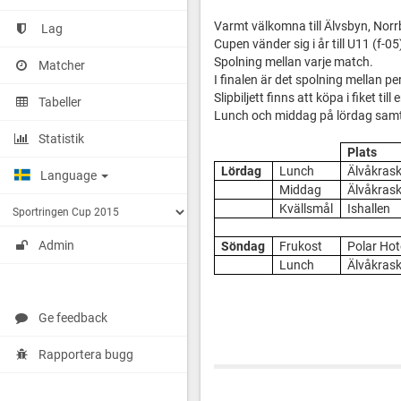
Varmt välkomna till Älvsbyn, Norr
Lag
Cupen vänder sig i år till U11 (f-05
Spolning mellan varje match.
Matcher
I finalen är det spolning mellan pe
Slipbiljett finns att köpa i fiket til
Tabeller
Lunch och middag på lördag samt 
Statistik
Plats
Lördag
Lunch
Älvåkras
Language
Middag
Älvåkras
Kvällsmål
Ishallen
Admin
Söndag
Frukost
Polar Hot
Lunch
Älvåkras
Ge feedback
Rapportera bugg