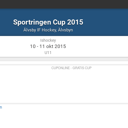
Sportringen Cup 2015
Ishockey
Älvsbyn
Älvsby IF Hockey
,
Älvsbyn
Ishockey
10 - 11 okt 2015
U11
CUPONLINE - GRATIS CUP
n