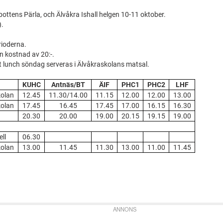
bottens Pärla, och Älvåkra Ishall helgen 10-11 oktober.
).
rioderna.
l en kostnad av 20:-.
lunch söndag serveras i Älvåkraskolans matsal.
KUHC
Antnäs/BT
ÄIF
PHC1
PHC2
LHF
kolan
12.45
11.30/14.00
11.15
12.00
12.00
13.00
kolan
17.45
16.45
17.45
17.00
16.15
16.30
20.30
20.00
19.00
20.15
19.15
19.00
ell
06.30
kolan
13.00
11.45
11.30
13.00
11.00
11.45
ANNONS