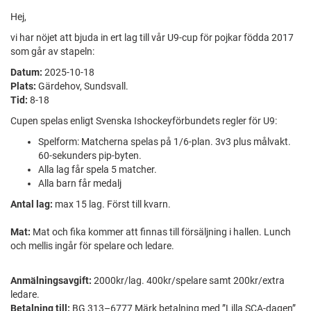
Hej,
vi har nöjet att bjuda in ert lag till vår U9-cup för pojkar födda 2017
som går av stapeln:
Datum:
2025-10-18
Plats:
Gärdehov, Sundsvall.
Tid:
8-18
Cupen spelas enligt Svenska Ishockeyförbundets regler för U9:
Spelform: Matcherna spelas på 1/6-plan. 3v3 plus målvakt.
60-sekunders pip-byten.
Alla lag får spela 5 matcher.
Alla barn får medalj
Antal lag:
max 15 lag. Först till kvarn.
Mat:
Mat och fika kommer att finnas till försäljning i hallen. Lunch
och mellis ingår för spelare och ledare.
Anmälningsavgift:
2000kr/lag. 400kr/spelare samt 200kr/extra
ledare.
Betalning till:
BG 313–6777 Märk betalning med ”Lilla SCA-dagen”