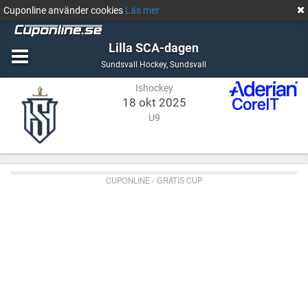
Cuponline använder cookies
Läs mer
Lilla SCA-dagen
Ishockey
Sundsvall
Sundsvall Hockey
,
Sundsvall
Ishockey
18 okt 2025
U9
CUPONLINE - GRATIS CUP