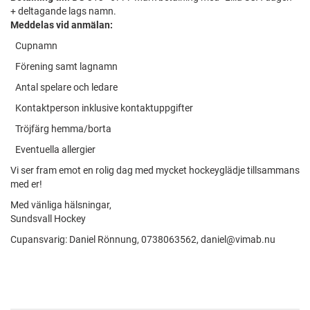
+ deltagande lags namn.
Meddelas vid anmälan:
·
Cupnamn
·
Förening samt lagnamn
·
Antal spelare och ledare
·
Kontaktperson inklusive kontaktuppgifter
·
Tröjfärg hemma/borta
·
Eventuella allergier
Vi ser fram emot en rolig dag med mycket hockeyglädje tillsammans
med er!
Med vänliga hälsningar,
Sundsvall Hockey
Cupansvarig: Daniel Rönnung, 0738063562, daniel@vimab.nu