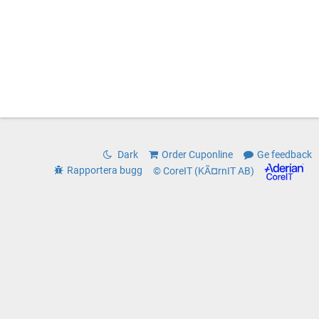
Dark
Order Cuponline
Ge feedback
Rapportera bugg
© CoreIT (KÃ¤rnIT AB)