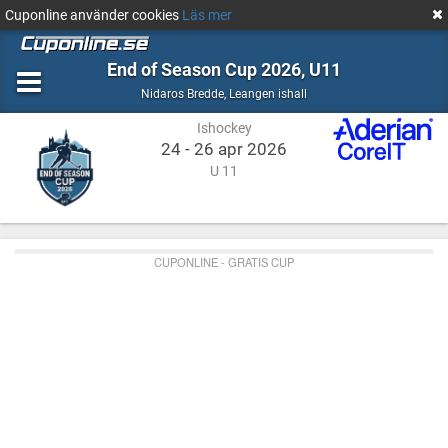
Cuponline använder cookies
Läs mer
End of Season Cup 2026, U11
Ishockey
Leangen
Nidaros Bredde
,
Leangen ishall
ishall
Ishockey
24 - 26 apr 2026
U 11
CUPONLINE - GRATIS CUP