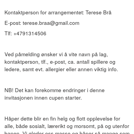
Kontaktperson for arrangementet: Terese Brå
E-post: terese.braa@gmail.com
Tlf: +479131450
Ved påmelding ønsker vi å vite navn på lag,
kontaktperson, tlf., e-post, ca. antall spillere og
ledere, samt evt. allergier eller annen viktig info.
NB! Det kan forekomme endringer i denne
invitasjonen innen cupen starter.
Håper dette blir en fin helg og flott opplevelse for
alle, både sosialt, lærerikt og morsomt, på og utenfor
banen. Vi gleder oss masse og håper så mange som