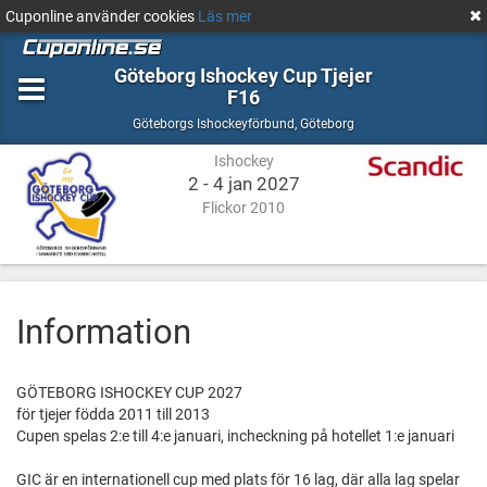
Cuponline använder cookies
Läs mer
Göteborg Ishockey Cup Tjejer
F16
Ishockey
Göteborg
Göteborgs Ishockeyförbund
,
Göteborg
Ishockey
2 - 4 jan 2027
Flickor 2010
Information
GÖTEBORG ISHOCKEY CUP 2027
för tjejer födda 2011 till 2013
Cupen spelas 2:e till 4:e januari, incheckning på hotellet 1:e januari
GIC är en internationell cup med plats för 16 lag, där alla lag spelar