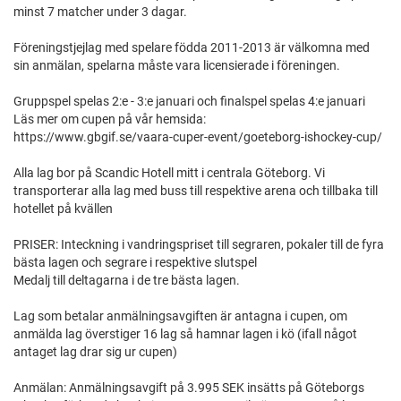
minst 7 matcher under 3 dagar.
Föreningstjejlag med spelare födda 2011-2013 är välkomna med
sin anmälan, spelarna måste vara licensierade i föreningen.
Gruppspel spelas 2:e - 3:e januari och finalspel spelas 4:e januari
Läs mer om cupen på vår hemsida:
https://www.gbgif.se/vaara-cuper-event/goeteborg-ishockey-cup/
Alla lag bor på Scandic Hotell mitt i centrala Göteborg. Vi
transporterar alla lag med buss till respektive arena och tillbaka till
hotellet på kvällen
PRISER: Inteckning i vandringspriset till segraren, pokaler till de fyra
bästa lagen och segrare i respektive slutspel
Medalj till deltagarna i de tre bästa lagen.
Lag som betalar anmälningsavgiften är antagna i cupen, om
anmälda lag överstiger 16 lag så hamnar lagen i kö (ifall något
antaget lag drar sig ur cupen)
Anmälan: Anmälningsavgift på 3.995 SEK insätts på Göteborgs