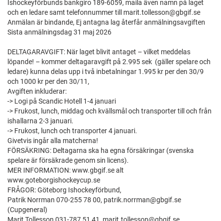
Ishockeyförbunds bankgiro 189-6059, maila även namn på laget
och en ledare samt telefonnummer till marit.tollesson@gbgif.se
Anmälan är bindande, Ej antagna lag återfår anmälningsavgiften
Sista anmälningsdag 31 maj 2026
DELTAGARAVGIFT: När laget blivit antaget – vilket meddelas
löpande! – kommer deltagaravgift på 2.995 sek (gäller spelare och
ledare) kunna delas upp i två inbetalningar 1.995 kr per den 30/9
och 1000 kr per den 30/11,
Avgiften inkluderar:
-> Logi på Scandic Hotell 1-4 januari
-> Frukost, lunch, middag och kvällsmål och transporter till och från
ishallarna 2-3 januari.
-> Frukost, lunch och transporter 4 januari.
Givetvis ingår alla matcherna!
FÖRSÄKRING: Deltagarna ska ha egna försäkringar (svenska
spelare är försäkrade genom sin licens).
MER INFORMATION: www.gbgif.se alt
www.goteborgishockeycup.se
FRÅGOR: Göteborg Ishockeyförbund,
Patrik Norrman 070-255 78 00, patrik.norrman@gbgif.se
(Cupgeneral)
Marit Tollesson 031-787 51 41, marit.tollesson@gbgif.se