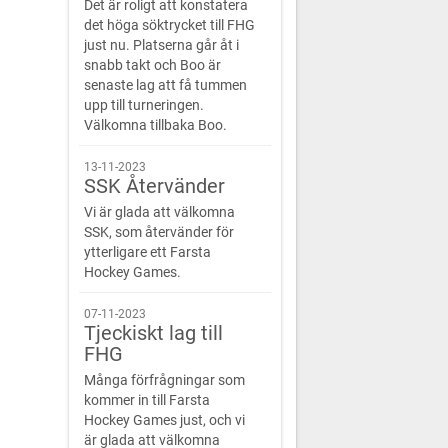
Det är roligt att konstatera
det höga söktrycket till FHG
just nu. Platserna går åt i
snabb takt och Boo är
senaste lag att få tummen
upp till turneringen.
Välkomna tillbaka Boo.
13-11-2023
SSK Återvänder
Vi är glada att välkomna
SSK, som återvänder för
ytterligare ett Farsta
Hockey Games.
07-11-2023
Tjeckiskt lag till
FHG
Många förfrågningar som
kommer in till Farsta
Hockey Games just, och vi
är glada att välkomna