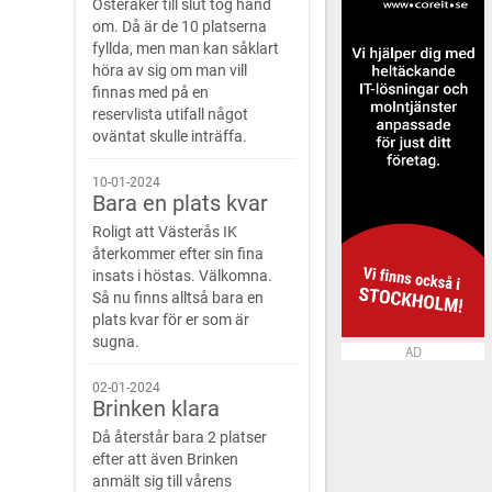
Österåker till slut tog hand
om. Då är de 10 platserna
fyllda, men man kan såklart
höra av sig om man vill
finnas med på en
reservlista utifall något
oväntat skulle inträffa.
10-01-2024
Bara en plats kvar
Roligt att Västerås IK
återkommer efter sin fina
insats i höstas. Välkomna.
Så nu finns alltså bara en
plats kvar för er som är
sugna.
AD
02-01-2024
Brinken klara
Då återstår bara 2 platser
efter att även Brinken
anmält sig till vårens