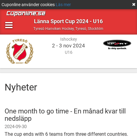
Cuponline använder cookies
Läs mer
Länna Sport Cup 2024 - U16
Ishockey
Tyresö,
Tyresö Hanviken Hockey
,
Tyresö, Stockhlm
Stockhlm
Ishockey
2 - 3 nov 2024
U16
Nyheter
One month to go time - En månad kvar till
nedsläpp
2024-09-30
The cup ends with 6 teams from three different countries.