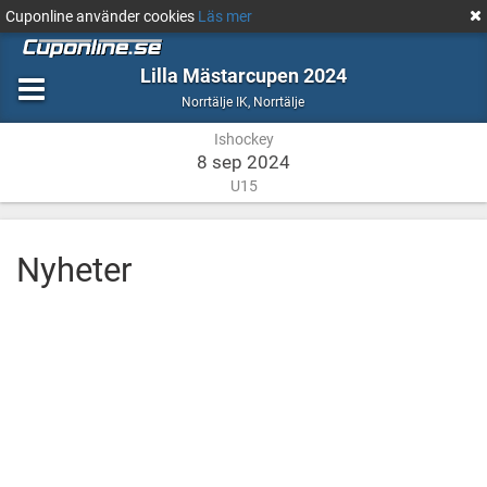
Cuponline använder cookies
Läs mer
Lilla Mästarcupen 2024
Ishockey
Norrtälje
Norrtälje IK
,
Norrtälje
Ishockey
8 sep 2024
U15
Nyheter