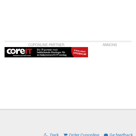
CUPONLINE-PARTNER
ANNONS
Dark
Order Cuponline
Ge feedback