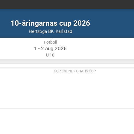
10-åringarnas cup 2026
Fotboll
Karlstad
Hertzöga BK
,
Karlstad
Fotboll
1 - 2 aug 2026
U 10
CUPONLINE - GRATIS CUP