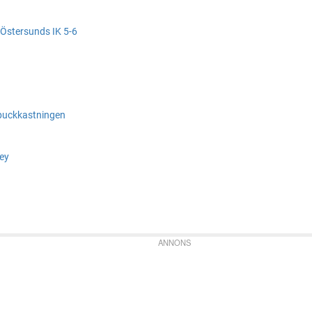
 Östersunds IK 5-6
puckkastningen
key
ANNONS