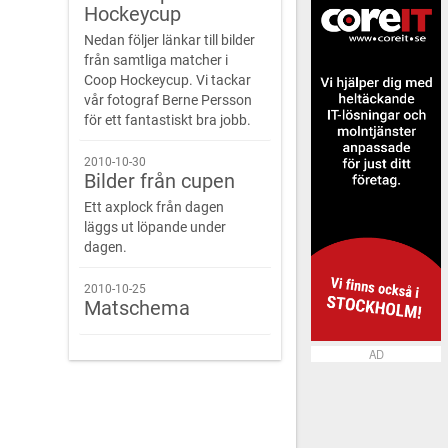
Hockeycup
Nedan följer länkar till bilder
från samtliga matcher i
Coop Hockeycup. Vi tackar
vår fotograf Berne Persson
för ett fantastiskt bra jobb.
2010-10-30
Bilder från cupen
Ett axplock från dagen
läggs ut löpande under
dagen.
2010-10-25
Matschema
AD