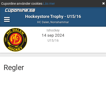
Cuponline använder cookies
Läs mer
Hockeystore Trophy - U15/16
Ishockey
Norrahammar
HC Dalen
,
Norrahammar
Ishockey
14 sep 2024
U15/16
Regler