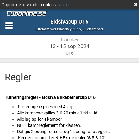
Cuponline använder cookies
Läs mer
Eidsivacup U16
Ishockey
Lillehammer
Lillehammer Ishockeyklubb
,
Lillehammer
Ishockey
13 - 15 sep 2024
U16
Regler
Turneringsregler - Eidsiva Birkebeinercup U16:
Turneringen spilles med 4 lag.
Alle kampene spilles 3 X 20 min effektiv tid.
Alle lag spiller 4 kamper.
NIHF kampreglement for klassen.
Det gis 2 poeng for seier og 1 poeng for uavgjort.
Keeper poeng etter NIHF sine regler (§ 5-3.10)