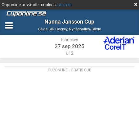
Cuponline använder cookies
Läs mer
Nanna Jansson Cup
Ishockey
Nynäshallen/Gävle
Gävle GIK Hockey
,
Nynäshallen/Gävle
Ishockey
27 sep 2025
U12
CUPONLINE - GRATIS CUP