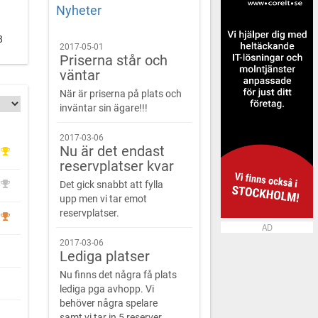
Nyheter
8
2017-05-01
Priserna står och
väntar
När är priserna på plats och
inväntar sin ägare!!!
2017-03-06
Nu är det endast
reservplatser kvar
Det gick snabbt att fylla
upp men vi tar emot
reservplatser.
AD
2017-03-06
Lediga platser
Nu finns det några få plats
lediga pga avhopp. Vi
behöver några spelare
samt vi tar in 5 reserver