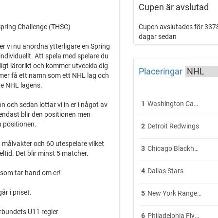
Cupen är avslutad
Spring Challenge (THSC)
Cupen avslutades för 337
dagar sedan
r vi nu anordna ytterligare en Spring
individuellt. Att spela med spelare du
digt lärorikt och kommer utveckla dig
Placeringar
er få ett namn som ett NHL lag och
de NHL lagens.
1
Washington Capitals
 och sedan lottar vi in er i något av
 endast blir den positionen men
 positionen.
2
Detroit Redwings
 målvakter och 60 utespelare vilket
3
Chicago Blackhawks
eltid. Det blir minst 5 matcher.
4
Dallas Stars
e som tar hand om er!
år i priset.
5
New York Rangers
rbundets U11 regler
6
Philadelphia Flyers