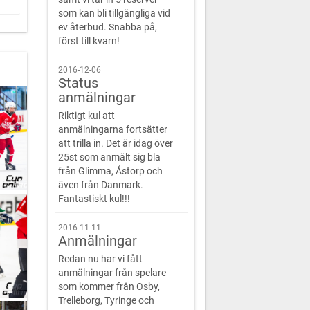
som kan bli tillgängliga vid
ev återbud. Snabba på,
först till kvarn!
2016-12-06
Status
anmälningar
Riktigt kul att
anmälningarna fortsätter
att trilla in. Det är idag över
25st som anmält sig bla
från Glimma, Åstorp och
även från Danmark.
Fantastiskt kul!!!
2016-11-11
Anmälningar
Redan nu har vi fått
anmälningar från spelare
som kommer från Osby,
Trelleborg, Tyringe och