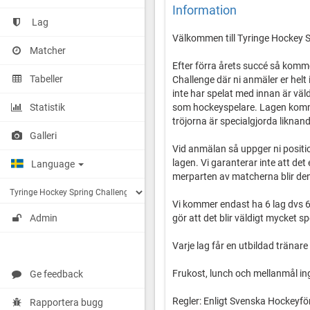
Information
Lag
Välkommen till Tyringe Hockey 
Matcher
Efter förra årets succé så komme
Tabeller
Challenge där ni anmäler er helt 
inte har spelat med innan är väl
Statistik
som hockeyspelare. Lagen komm
tröjorna är specialgjorda liknan
Galleri
Vid anmälan så uppger ni position
lagen. Vi garanterar inte att det
Language
merparten av matcherna blir den
Vi kommer endast ha 6 lag dvs 6
gör att det blir väldigt mycket sp
Admin
Varje lag får en utbildad tränar
Frukost, lunch och mellanmål ing
Ge feedback
Regler: Enligt Svenska Hockeyfö
Rapportera bugg