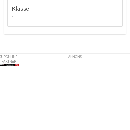
Klasser
1
CUPONLINE-
ANNONS
PARTNER