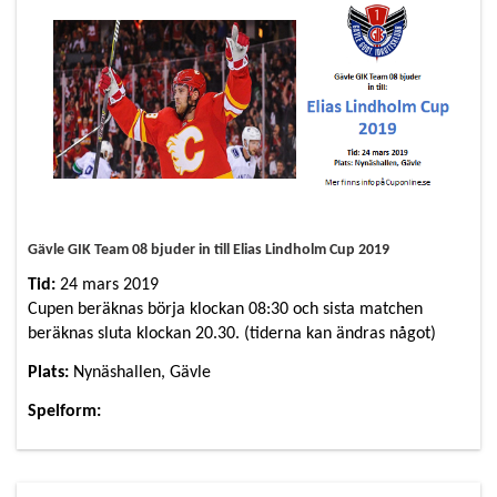
Gävle GIK Team 08 bjuder in till Elias Lindholm Cup 2019
Tid:
24 mars 2019
Cupen beräknas börja klockan 08:30 och sista matchen
beräknas sluta klockan 20.30. (tiderna kan ändras något)
Plats:
Nynäshallen, Gävle
Spelform:
Cupen anordnas för 6 lag i två grupper där lagen möter
varandra, 1:an och 2:an i grupperna går till semifinal och
final alt.bronsmatch, 3:orna går till en placeringsmatch