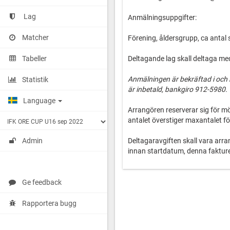
Lag
Anmälningsuppgifter:
Matcher
Förening, åldersgrupp, ca antal s
Tabeller
Deltagande lag skall deltaga m
Anmälningen är bekräftad i och
Statistik
är inbetald, bankgiro 912-5980.
Language
Arrangören reserverar sig för m
antalet överstiger maxantalet f
Deltagaravgiften skall vara arr
Admin
innan startdatum, denna fakture
cupstart.
Arrangören förbehåller sig rätten
Ge feedback
arrangemanget om ej tillräcklig
Rapportera bugg
För hänvisning logi för anhöriga
20.