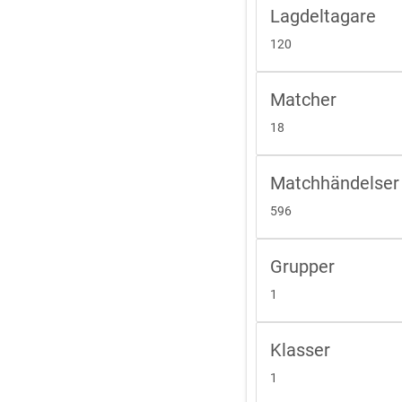
Lagdeltagare
tspel där
elar om
120
 fjärde lag
a samt femte och
 fem och sex.
Matcher
18
Matchhändelser
v tid.
596
ns för överårig spelare sänds till
.se
Grupper
 hur många dispenser som blivit
1
örbundet.
Klasser
lagen, medaljer till
1