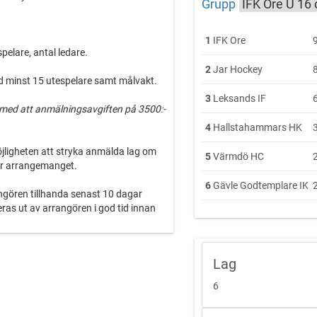
Grupp
1
IFK Ore
pelare, antal ledare.
2
Jar Hockey
ed minst 15 utespelare samt målvakt.
3
Leksands IF
 med att anmälningsavgiften på 3500:-
4
Hallstahammars HK
öjligheten att stryka anmälda lag om
5
Värmdö HC
ör arrangemanget.
6
Gävle Godtemplare IK
angören tillhanda senast 10 dagar
ras ut av arrangören i god tid innan
 att begränsa eller ställa in
Lag
t många lag anmäler sig.
6
, kontakta IFK Ore kansli, 0258-106