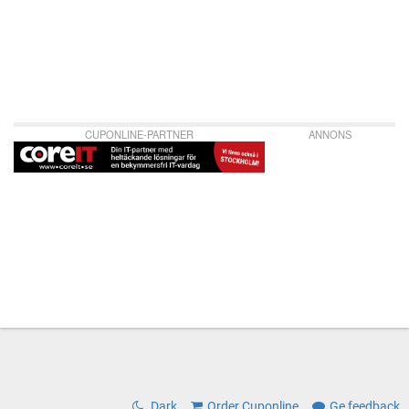
CUPONLINE-PARTNER
ANNONS
Dark
Order Cuponline
Ge feedback