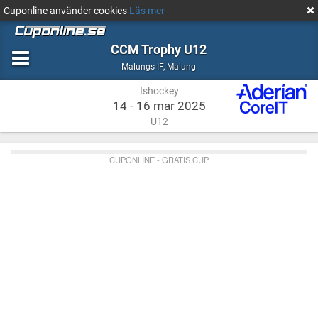
Cuponline använder cookies
Läs mer
CCM Trophy U12
Ishockey
Malung
Malungs IF
,
Malung
Ishockey
14 - 16 mar 2025
U12
CUPONLINE - GRATIS CUP