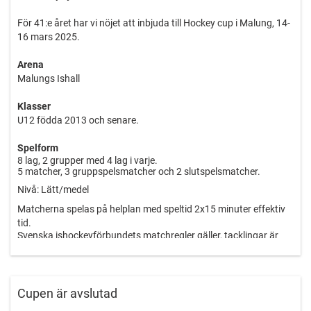
För 41:e året har vi nöjet att inbjuda till Hockey cup i Malung, 14-
16 mars 2025.
Arena
Malungs Ishall
Klasser
U12 födda 2013 och senare.
Spelform
8 lag, 2 grupper med 4 lag i varje.
5 matcher, 3 gruppspelsmatcher och 2 slutspelsmatcher.
Nivå: Lätt/medel
Matcherna spelas på helplan med speltid 2x15 minuter effektiv
tid.
Svenska ishockeyförbundets matchregler gäller, tacklingar är
tillåtna, 1 minuts utvisning.
Deltagande lag disponerar ett eget omklädningsrum under
cupen.
Cupen är avslutad
Boende