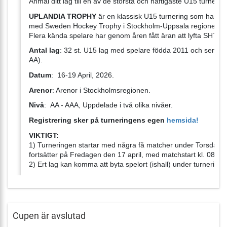
Anmäl ditt lag till en av de största och häftigaste U15 turne
UPLANDIA TROPHY
är en klassisk U15 turnering som har arr
med Sweden Hockey Trophy i Stockholm-Uppsala regionen s
Flera kända spelare har genom åren fått äran att lyfta SHT p
Antal lag
: 32 st. U15 lag med spelare födda 2011 och senare.
AA).
Datum
: 16-19 April, 2026.
Arenor
: Arenor i Stockholmsregionen.
Nivå
: AA - AAA, Uppdelade i två olika nivåer.
Registrering sker på turneringens egen
hemsida!
VIKTIGT:
1) Turneringen startar med några få matcher under Torsdagsk
fortsätter på Fredagen den 17 april, med matchstart kl. 08:00
2) Ert lag kan komma att byta spelort (ishall) under turneringe
Matchtid
:
2 x 20 minuter effektiv tid.
Antal matcher
:
5 matcher i Gruppspelet.
Cupen är avslutad
1-3 matcher i slutspelet.