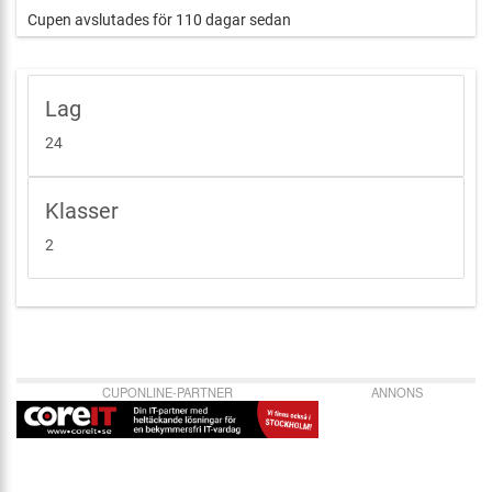
Cupen avslutades för 110 dagar sedan
Priser till vinnande lag
:
Vinnaren i varje division vinner pokal.
Vinnarna i AAA-Slutspelet får varsin Sweden Hockey Trophy 
Vinnarna i AAA-slutspelet får lag och spelar namn ingravera
Lag
Special Priser:
24
- Individuella utmärkelser
Dispenser
: Dispens för överårig spelare kan endast lämnas o
Klasser
godkänt seriespel i U15 till spelaren (Turnering ledningen har 
25% regel kan användas om spelare har för avsikt att spela 
2
säsong.
Detta måste godkännas av turneringsledningen.
Anmälningsavgift:
5.000 SEK. inkl. moms
7.500 SEK inkl. moms (efter 2025-12-01)
CUPONLINE-PARTNER
ANNONS
Anmälningsavgiften faktureras till den adress som ni uppger 
Mat:
Fredag - Lunch och middag.