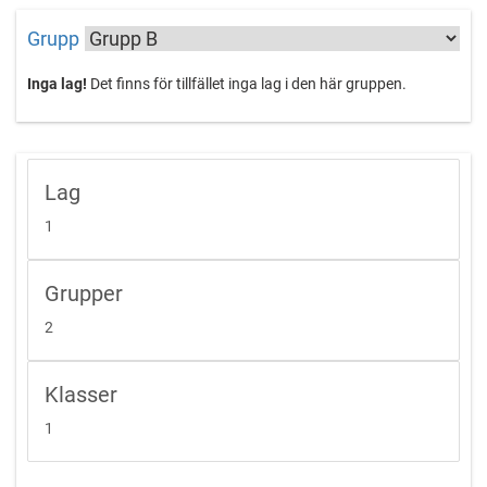
anmälningsavgiften betraktas som
Grupp
anmälda. Först till kvarn gäller
Inga lag!
Det finns för tillfället inga lag i den här gruppen.
Ingår:
Boende på hårt underlag, ca 800 meter från
ishallen.
Lördag: Lunch och middag.
Söndag: Frukost och lunch.
Lag
Sista anmälningsdag:
22 februari 2026,
OBS! anmälan är
1
bindande.
Ingen återbetalning av
anmälningsavgiften kommer att
Grupper
ske, efter avslutad lottning.
2
Anmälan:
Uppge lagnamn, namn, telefonnummer
samt e-post till er lagansvarige i ett
mail
Klasser
till
cuper@kristinehamnshockeyteam.c
Kontakt: Emma Karlsson Cupansvarig
1
0767757630
cuper@kristinehamnshockeyteam.com