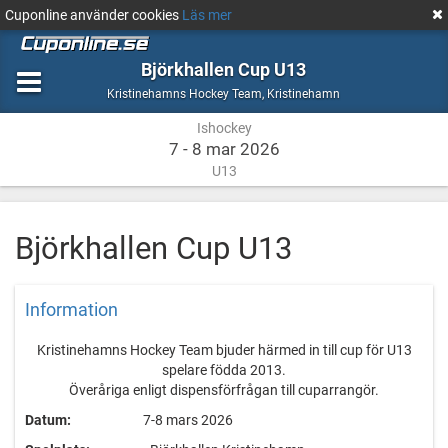
Cuponline använder cookies
Läs mer
Björkhallen Cup U13
Ishockey
Kristinehamn
Kristinehamns Hockey Team
,
Kristinehamn
Ishockey
7 - 8 mar 2026
U13
Björkhallen Cup U13
Information
Kristinehamns Hockey Team bjuder härmed in till cup för U13
spelare födda 2013.
Överåriga enligt dispensförfrågan till cuparrangör.
Datum:
7-8 mars 2026