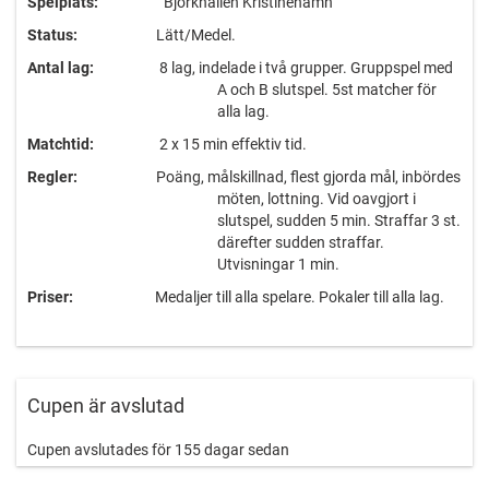
Spelplats:
Björkhallen Kristinehamn
Status:
Lätt/Medel.
Antal lag:
8 lag, indelade i två grupper. Gruppspel med
A och B slutspel. 5st matcher för
alla lag.
Matchtid:
2 x 15 min effektiv tid.
Regler:
Poäng, målskillnad, flest gjorda mål, inbördes
möten, lottning. Vid oavgjort i
slutspel, sudden 5 min. Straffar 3 st.
därefter sudden straffar.
Utvisningar 1 min.
Priser:
Medaljer till alla spelare. Pokaler till alla lag.
Kostnad:
4000kr/lag i anmälningsavgift,
1000kr/spelare i deltagaravgift, 3st
ledare ingår, övriga betalar
1000kr/ledare. Anmälningsavgiften
Cupen är avslutad
faktureras ut i samband med
anmälan och ska betalas direkt för
Cupen avslutades för 155 dagar sedan
att säkerställa ert deltagande.
Endast lag som betalt