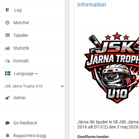
Information
Lag
Matcher
Tabeller
Statistik
Kontakt
Language
Admin
Järna SK bjuder in till JSK Jär
Ge feedback
2016 alt D1/C2) den 3 maj 202
Rapportera bugg
Spelform/regler