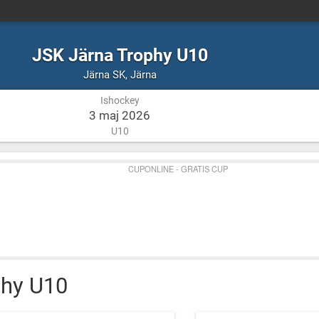
JSK Järna Trophy U10
Ishockey
Järna
Järna SK
,
Järna
Ishockey
3 maj 2026
U10
CUPONLINE - GRATIS CUP
phy U10