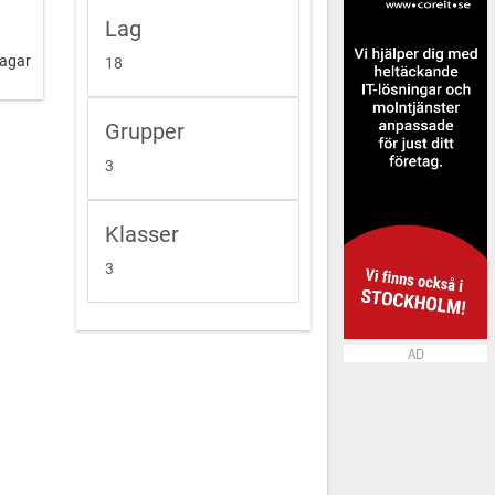
Lag
dagar
18
Grupper
3
Klasser
3
AD