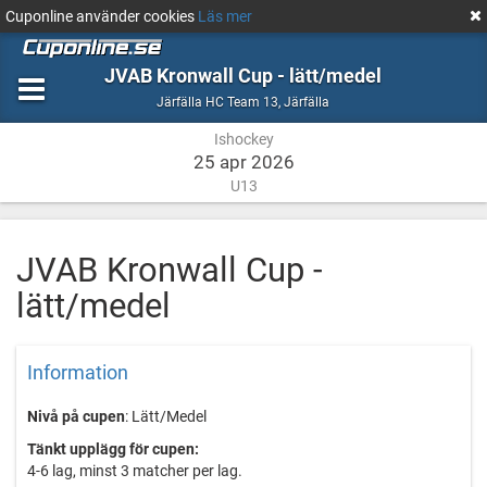
Cuponline använder cookies
Läs mer
JVAB Kronwall Cup - lätt/medel
Ishockey
Järfälla
Järfälla HC Team 13
,
Järfälla
Ishockey
25 apr 2026
U13
JVAB Kronwall Cup -
lätt/medel
Information
Nivå på cupen
: Lätt/Medel
Tänkt upplägg för cupen:
4-6 lag, minst 3 matcher per lag.