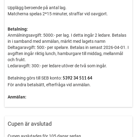
Upplägg beroende på antal lag.
Matcherna spelas 2*15 minuter, straffar vid oavgjort.
Betalning:
Anmälningsavgift: 5000:- per lag. I detta ingår 2 ledare. Betalas
in i samband med anmälan, märkt med lagets namn
Deltagaravgift: 500:- per spelare. Betalas in senast 2026-04-01. I
avgiften ingår riktig lunch, hamburgare till middag, mellanmål
och frukt.
Ledaravgift: 300:- per ledare utöver de två som ingår.
Betalning görs till SEB konto:
5392 34 511 64
För andra betalsätt, efterfråga vid anmälan.
Anmälan:
Anmälan sker till team13jhc@gmail.com
Efter anmälan och bekräftelse av deltagande i cupen loggar ni in
på Cup-online och registrerar uppgifter för ert lag.
Cupen är avslutad
VÄLKOMMNA!
Cupen avslutades för 105 dagar sedan