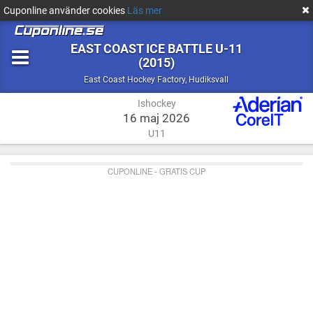
Cuponline använder cookies
Läs mer
EAST COAST ICE BATTLE U-11
(2015)
Ishockey
Hudiksvall
East Coast Hockey Factory
,
Hudiksvall
Ishockey
16 maj 2026
U11
CUPONLINE - GRATIS CUP