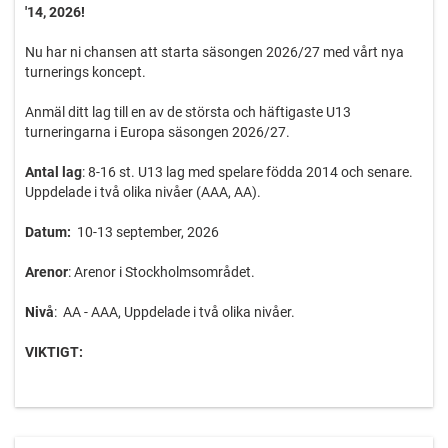
'14, 2026!
Nu har ni chansen att starta säsongen 2026/27 med vårt nya
turnerings koncept.
Anmäl ditt lag till en av de största och häftigaste U13
turneringarna i Europa säsongen 2026/27.
Antal lag
: 8-16 st. U13 lag med spelare födda 2014 och senare.
Uppdelade i två olika nivåer (AAA, AA).
Datum:
10-13 september, 2026
Arenor
: Arenor i Stockholmsområdet.
Nivå
: AA - AAA, Uppdelade i två olika nivåer.
VIKTIGT:
1) Turneringen smygstartar eventuellt med några få matcher
under Torsdagskvällen den 10 september (Lag från
Stockholmsregionen). Turneringen fortsätter på fredagen den