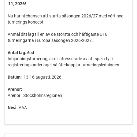
'11, 2026!
Nu har ni chansen att starta säsongen 2026/27 med vårt nya
turnerings koncept.
Anmäl ditt lag till en av de största och häftigaste U16
turneringarna i Europa säsongen 2026-2027.
Antal lag: 6 st
.
Inbjudningsturnering, är ni intresserade av att spela fyll i
registreringsunderlaget så återkopplar turneringsledningen.
Datum:
13-16 augusti, 2026
Arenor:
Arenor i Stockholmsregionen
Nivå:
AAA
VIKTIGT:
1) Turneringen startar med en match under Torsdagskvällen den