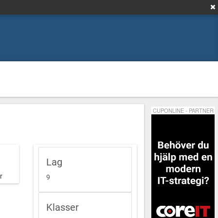
CUPONLINE - PARTNER
Lag
r
9
Klasser