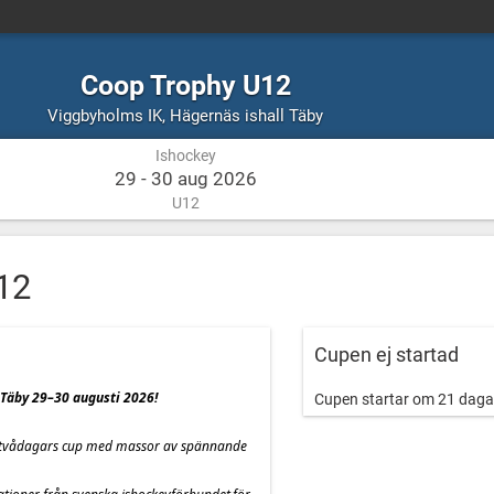
Coop Trophy U12
Ishockey
Hägernäs
Viggbyholms IK
,
Hägernäs ishall Täby
ishall
Ishockey
Täby
29 - 30 aug 2026
U12
12
Cupen ej startad
 Täby 29–30 augusti 2026!
Cupen startar om 21 daga
n tvådagars cup med massor av spännande