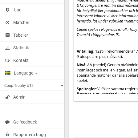
Matcherna spelas enligt rekommendat
U12, zonspel tre mot tre plus målvak
Lag
får betydligt fler puckkontakter och 
intressant känner vi. Mer informatio
hemsida, läs under rubriken "Hemm
Matcher
Cupen spelas i Hägernäs ishall i Täb
Team15 i Viggbyholms IK.
Tabeller
Statistik
Antal lag:
12st (
i rekommenderar 7–
9 utespelare plus målvakt).
Kontakt
Nivå:
AA (medel) Genom nivåindeln
inom laget och mellan lagen. Målsä
Language
spännande matcher där alla spelare
spelet.
Spelregler:
Vi följer samma regler 
flygande byte, matchtid 1 x 15 minute
Admin
mål. Vid blockering backar motstå
Ålder:
Vi lämnar nivåanpassade disp
till kunskap och uppträdande vara 
göras till cupansvarig. Max 2 st + 1
Ge feedback
Antagningsbesked:
Sker löpande a
Rapportera bugg
anmälningsavgift är inbetalad. Vigga