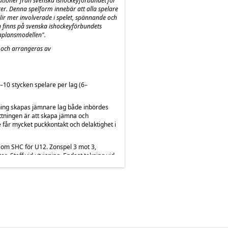
ioner från svenska ishockeyförbundet för
ter. Denna spelform innebär att alla spelare
blir mer involverade i spelet, spännande och
n finns på svenska ishockeyförbundets
aplansmodellen".
y och arrangeras av
10 stycken spelare per lag (6–
ing skapas jämnare lag både inbördes
ttningen är att skapa jämna och
 får mycket puckkontakt och delaktighet i
som SHC för U12. Zonspel 3 mot 3,
r. Staff vid utvisning. Endast tekning vid
ndarna hem.
enser där överåriga spelare (2014) skall
på U12-nivå. Ansökan om dispenser skall
 målvakt.
llt eftersom anmälningar rullar in samt
n Hockey förbehåller sig rätten att välja