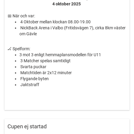
4 oktober 2025
📅 När och var:
4 Oktober mellan klockan 08.00-19.00
NickBack Arena i Valbo (Fritidsvägen 7), cirka 8km väster
om Gävle
🏒 Spelform:
3 mot 3 enligt hemmaplansmodellen för U11
3 Matcher spelas samtidigt
Svarta puckar
Matchtiden är 2x12 minuter
Flygande byten
Jaktstraff
🏒 Matcher och spelschema:
Max 6 föreningar, 2 lag/förening
Cupen ej startad
Minst 7 spelare/lag varav en målvakt.