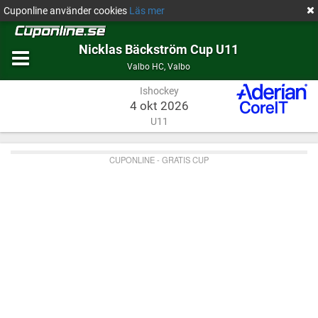
Cuponline använder cookies
Läs mer
Nicklas Bäckström Cup U11
Ishockey
Valbo
Valbo HC
,
Valbo
Ishockey
4 okt 2026
U11
CUPONLINE - GRATIS CUP